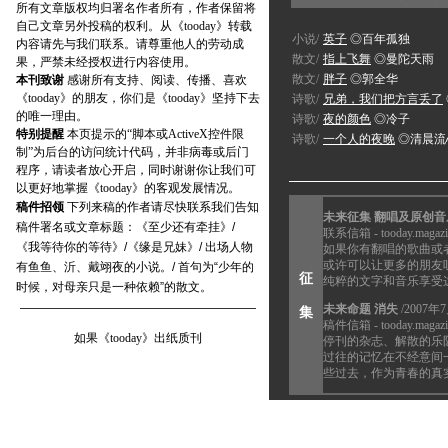
所有文章版权均归署名作者所有，作者保留将
自己文章另外投稿的权利。从《tooday》转载
小说/
英子
◎百年孤独
内容请先与我们联系。请尊重他人的劳动成
散文/
指上飞舞
◎曼陀天雨
果，严禁未经授权进行内容使用。
散文/
胖子
◎郭全华
本刊致谢
感谢所有支持、阅读、传播、喜欢
《tooday》的朋友，你们是《tooday》坚持下去
诗歌/
兄弟，我们把方言丢了
的唯一理由。
诗歌/
夜的颜色
◎冷子
特别提醒
本页提示的“脚本或ActiveX控件限
诗歌/
一个人的夜晚
◎清晨流
制”为后台的访问统计代码，并非病毒或后门
程序，请读者放心开启，同时谢谢你让我们可
以更好地掌握《tooday》的客观发展情况。
稿件招领
下列来稿的作者请尽快联系我们告知
未来征集 翻唱及原创音
稿件署名或文章标题：《至少还有牵挂》/
联系信箱 - tooday.magazi
《我等待你的等待》/《缘是兄妹》/ 出场人物
如果你有翻唱的歌曲或
或许可以让更多的朋友
有鱼鱼、沂、戴翊夜的小说。/ 首句为“少年的
征
纯粹的文字和音乐享受
时候，对母亲只是一种依赖”的散文。
未来命题 消失
/2007年
集
稿件信箱 - tooday.magazi
如果《tooday》出纸质刊
停刊的杂志、解散的乐
过往的记忆在不经意间
些过去，作为青春的真