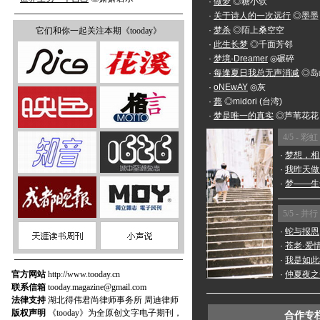
·
做梦
◎糖小软
·
关于诗人的一次远行
◎墨墨
·
梦杀
◎陌上桑空空
它们和你一起关注本期《tooday》
·
此生长梦
◎千面芳邻
·
梦境·Dreamer
◎碾碎
·
每逢夏日我总无声消减
◎岛
·
oNEwAY
◎灰
·
薨
◎midori (台湾)
·
梦是唯一的真实
◎芦苇花花
4/5 - 彩虹
·
梦想，相
·
我昨天做
·
梦——生
5/5 - 并行
·
蛇与报恩
·
苍老·爱
·
我是如此
官方网站
http://www.tooday.cn
·
仲夏夜之
联系信箱
tooday.magazine@gmail.com
法律支持
湖北得伟君尚律师事务所 周迪律师
版权声明
《tooday》为全原创文字电子期刊，
合作专