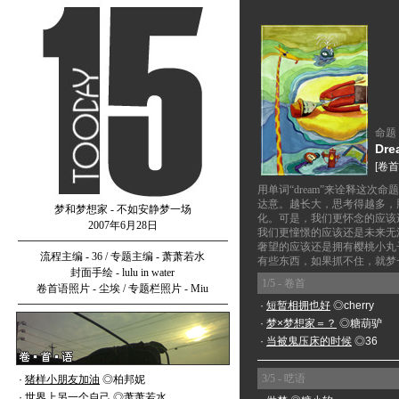
命题
Dr
[卷首
用单词“dream”来诠释这
达意。越长大，思考得越多，脑
梦和梦想家 - 不如安静梦一场
化。可是，我们更怀念的应该
2007年6月28日
我们更憧憬的应该还是未来无
奢望的应该还是拥有樱桃小丸
流程主编 - 36 / 专题主编 - 萧萧若水
有些东西，如果抓不住，就梦
封面手绘 - lulu in water
1/5 - 卷首
卷首语照片 - 尘埃 / 专题栏照片 - Miu
·
短暂相拥也好
◎cherry
·
梦×梦想家＝？
◎糖葫驴
·
当被鬼压床的时候
◎36
3/5 - 呓语
·
猪样小朋友加油
◎柏邦妮
·
世界上另一个自己
◎萧萧若水