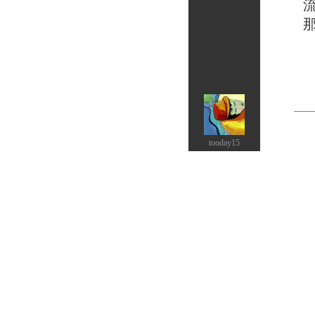
流逝
那永
tooday15