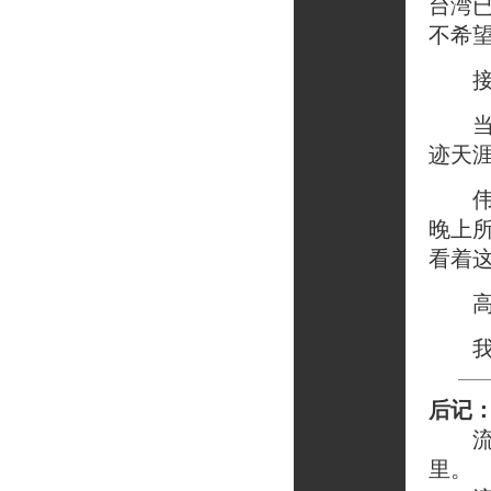
台湾
不希
接着
当我
迹天
伟回
晚上
看着
高考
我又
后记
流星
里。