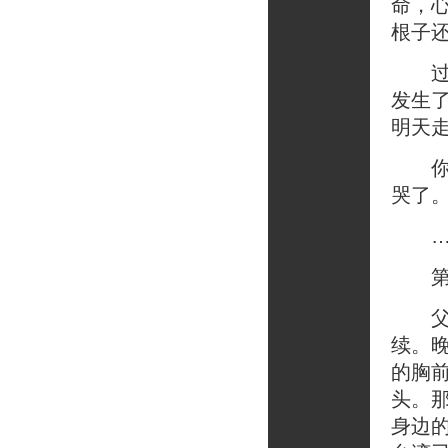
命，
根子
过了
发生
明天
你真
哭了
…
第二
父亲
续。
的胸
头。
身边