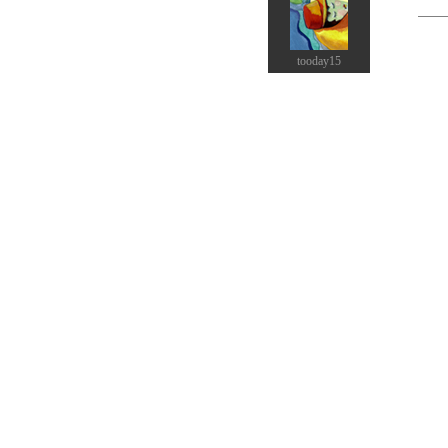
tooday15