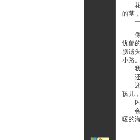
花在
的茎
一只
像一
忧郁
膀遗
小路
我看
还
还有
孩儿
闪亮
会飞
暖的