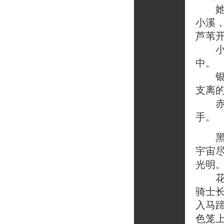
她穿
小溪
芦苇
小花
中。
银质
支离
赤的
手。
黑魆
宇宙
光明
花园
骑士
入马
色笼