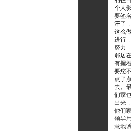
的往
个人
要签
汗了
这么
进行
努力
邻居
有握
要您
点了
去。
们家
出来
他们家
领导
意地