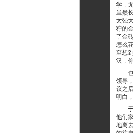
学，
虽然
太强
狞的
了金
怎么
至想
汉，
也许
领导
议之
明白
于是
他们
地离