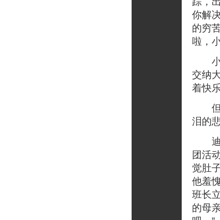
踪，
你解
的穷
啦，
小迪
交纳
着快
但是
泪的
迪克
团活
觉肚
他羞
班长
的母