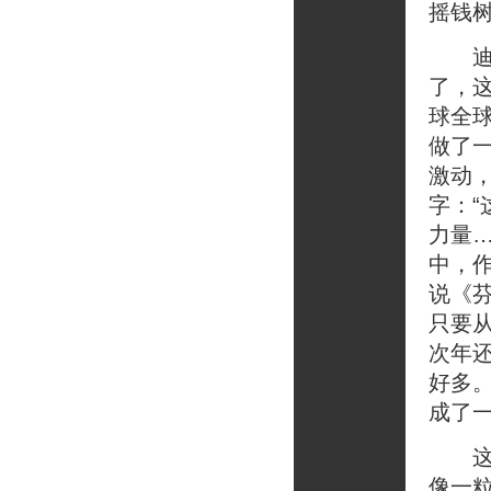
摇钱
迪克
了，
球全
做了
激动
字：
力量
中，
说《
只要
次年
好多
成了
这就
像一