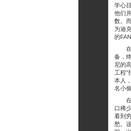
学心
他们
数。
为迪
的FA
在迪
备，
尼的
工程
本人
名小
在马
口稀
看到
愁。