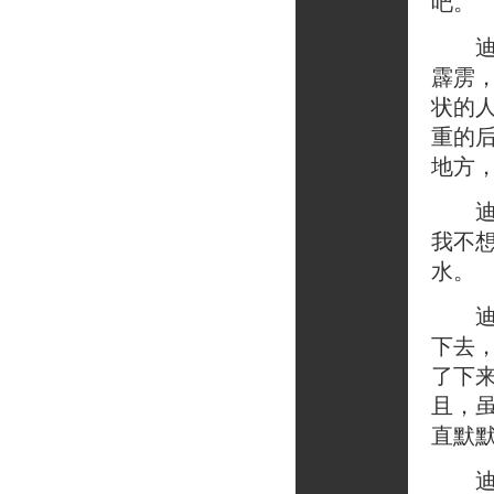
吧。”
迪克
霹雳
状的
重的
地方
迪克
我不
水。
迪克
下去
了下
且，
直默
迪克