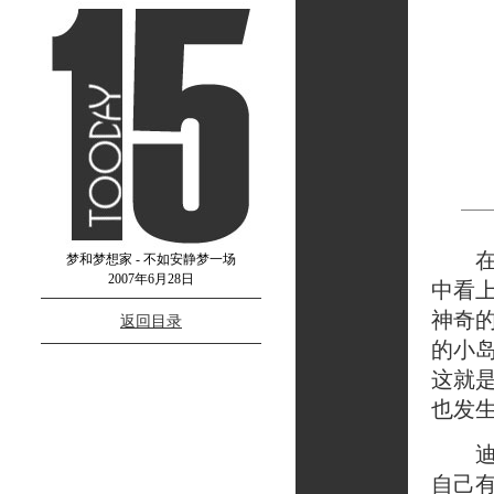
在神
梦和梦想家 - 不如安静梦一场
2007年6月28日
中看
神奇
返回目录
的小
这就
也发
迪克
自己