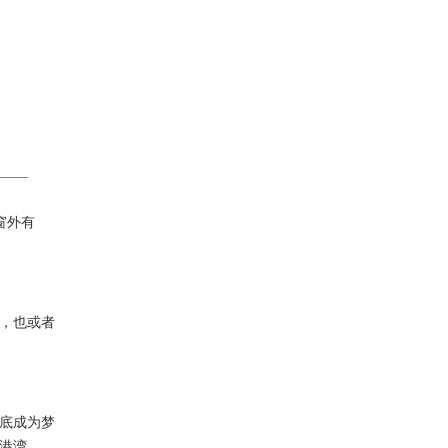
窗外有
，也或者
底成为梦
港湾。