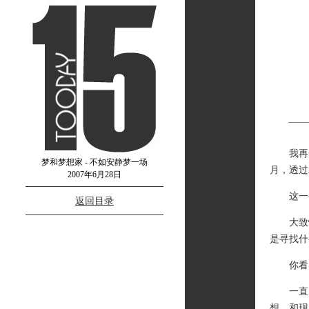
我再一
梦和梦想家 - 不如安静梦一场
月，透过
2007年6月28日
这一个
返回目录
大致情
是寻找什
你看，
一直以
想，和现