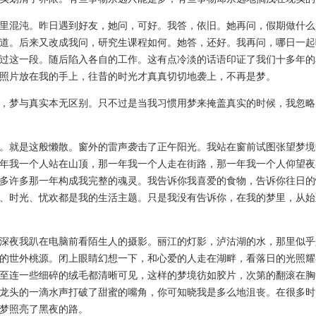
混沌。昨日遇到好友，她问，可好。我答，依旧。她再问，假期做什么
道。后来又改成我问，研究生课程如何。她答，还好。我再问，哪日一起
过这一段。随后陷入各自的工作。这有点冷淡的话语印证了我们十多年的
照片放在我的手上，往昔的时光才真真切切地袭上，不再是梦。
梦与真实本无区别。只不过是当我习惯用梦来掩盖真实的时候，我忽略
就是这般懒散。窗外的雷声袭击了正午阳光。我站在窗前试图张望梦境
年我一个人站在山顶，那一年我一个人走在街路，那一年我一个人仰望夜
多许多那一年构成我完整的魂灵。我告诉你我喜爱的食物，告诉你往日的
、时光、忧欢都是我的生活主题。只是我没有告诉你，在我的梦里，从始
夜我趴在电脑前看陌生人的摄影。丽江的灯影，泸沽湖的水，那里似乎
的世外桃源。闭上眼睛幻想一下，和心爱的人走在湖畔，看落日的光照耀
至连一些细碎的绒毛都清晰可见，这样的梦境彷如胶片，次第的翻滚在胸
龙头的一滴水声打破了甜蜜的嘴角，你可知晓我是多么地沮丧。在很多时
梦照亮了黑夜的路。