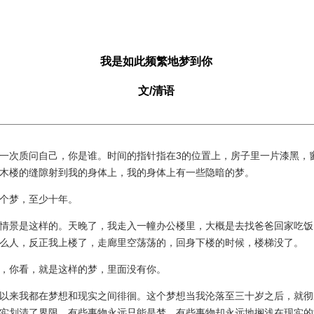
我是如此频繁地梦到你
文/清语
次质问自己，你是谁。时间的指针指在3的位置上，房子里一片漆黑，
木楼的缝隙射到我的身体上，我的身体上有一些隐暗的梦。
梦，至少十年。
景是这样的。天晚了，我走入一幢办公楼里，大概是去找爸爸回家吃饭
么人，反正我上楼了，走廊里空荡荡的，回身下楼的时候，楼梯没了。
你看，就是这样的梦，里面没有你。
来我都在梦想和现实之间徘徊。这个梦想当我沦落至三十岁之后，就彻
实划清了界限。有些事物永远只能是梦，有些事物却永远地搁浅在现实的