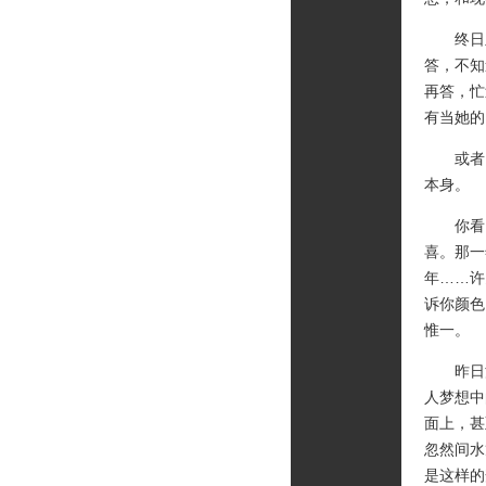
终日里
答，不知
再答，忙
有当她的
或者，
本身。
你看。
喜。那一
年……许
诉你颜色
惟一。
昨日深
人梦想中
面上，甚
忽然间水
是这样的