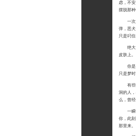
虑，不安
摆脱那种
一次大
弹，恶犬
只是叼住
绝大多
皮肤上。
你是不
只是梦时
有些事
洞的人，
么，曾经
一瞬间
你，此刻
那里来。