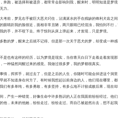
，奔跑，被选择和被遗弃，都常常会影响到我，醒来时，明明知道是梦境
无力。
考前，梦见右手被巨大恶犬叼住，沾满涎水的手在残缺的锋利犬齿之间
的眼睛距我的脸很近，面相非常丑陋，两只眼睛已经混浊，我怕到不行，
我的手，并不咬下去。终于惊到从床上弹起来，才发现，只是梦境。
数的梦，醒来之后就不记得。但是那一次关于恶犬的梦，却变成一种感
是也有这样的经历，以为梦境是现实，当你青天白日下走着走着发现那
，一种猛然间醒过来的感觉。我做过很多梦，我的梦都很真实。
情，挥挥手，就过去了，但是之后的人生，你随时可能会掉进这个洞里
早就不知道身在何方了。有时候我想起以前身边的人，他们现在哪里，都
我们有多单纯，有多勇敢，有多坚持，有多么地不计较成败后果，现在却
，产生一种错觉，好像生命中许多熟识的人正在我面前纷纷经过。他们
的他，未来的他她，纷纷走过。纷纷走过。而自己被超然出去，想不起我