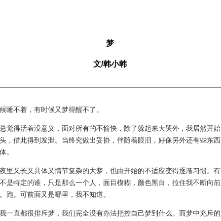
梦
文/韩小韩
睡不着，有时候又梦得醒不了。
觉得活着没意义，面对所有的不愉快，除了躲起来大哭外，我居然开始
头，借此得到发泄。当终究做出妥协，伴随着眼泪，好像另外还有些东西
体。
里又长又具体又情节复杂的大梦，也由开始的不适应变得逐渐习惯。有
不是特定的谁，只是那么一个人，面目模糊，颜色黑白，拉住我不断向前
。跑。可前面又是哪里，我不知道。
一直都很排斥梦，我们完全没有办法把控自己梦到什么。而梦中充斥的