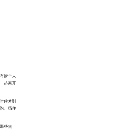
有捞个人
一起离开
时候梦到
跑。挡住
那些焦