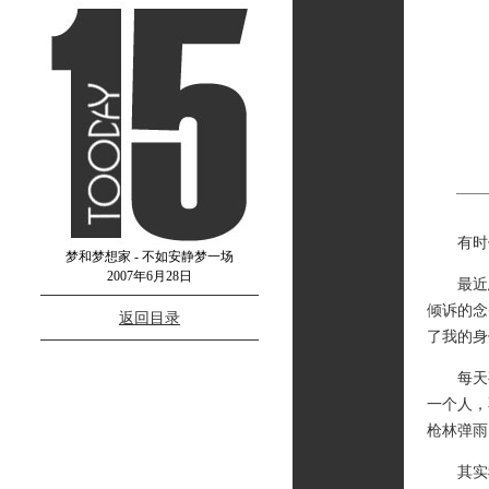
有时候
梦和梦想家 - 不如安静梦一场
2007年6月28日
最近总
倾诉的念
返回目录
了我的身
每天夜
一个人，
枪林弹雨
其实我