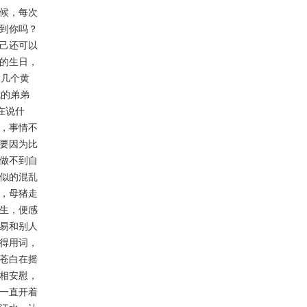
候，每次
到你吗？
己还可以
的生日，
那几个黄
我的弟弟
在说什
，事情不
要因为比
做不到自
似的混乱
，母猪走
生，便感
易和别人
得用词，
苍白在摇
相安慰，
一直开着