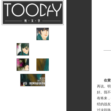
在黄
再说。明
好。我不
有将来，
经的战友
过这段路