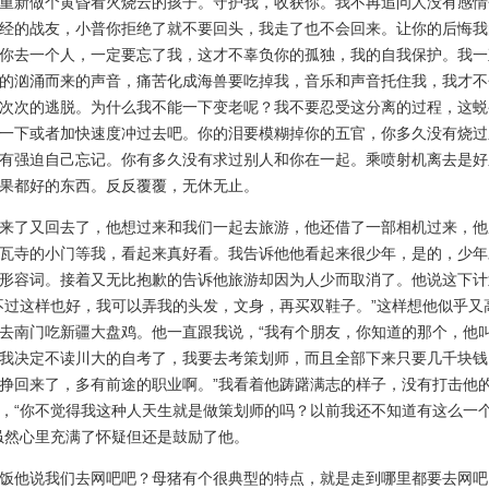
重新做个黄昏看火烧云的孩子。守护我，收获你。我不再追问人没有感情
经的战友，小普你拒绝了就不要回头，我走了也不会回来。让你的后悔我
你去一个人，一定要忘了我，这才不辜负你的孤独，我的自我保护。我一
的汹涌而来的声音，痛苦化成海兽要吃掉我，音乐和声音托住我，我才不
次次的逃脱。为什么我不能一下变老呢？我不要忍受这分离的过程，这蜕
一下或者加快速度冲过去吧。你的泪要模糊掉你的五官，你多久没有烧过
有强迫自己忘记。你有多久没有求过别人和你在一起。乘喷射机离去是好
果都好的东西。反反覆覆，无休无止。
了又回去了，他想过来和我们一起去旅游，他还借了一部相机过来，他
瓦寺的小门等我，看起来真好看。我告诉他他看起来很少年，是的，少年
形容词。接着又无比抱歉的告诉他旅游却因为人少而取消了。他说这下计
不过这样也好，我可以弄我的头发，文身，再买双鞋子。”这样想他似乎又
去南门吃新疆大盘鸡。他一直跟我说，“我有个朋友，你知道的那个，他
我决定不读川大的自考了，我要去考策划师，而且全部下来只要几千块钱
挣回来了，多有前途的职业啊。”我看着他踌躇满志的样子，没有打击他
，“你不觉得我这种人天生就是做策划师的吗？以前我还不知道有这么一
虽然心里充满了怀疑但还是鼓励了他。
他说我们去网吧吧？母猪有个很典型的特点，就是走到哪里都要去网吧