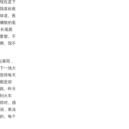
现在是下
我喜欢夜
味道。夜
懒散的逛
和长颈鹿
要瘦。不
啊。我不
起暴雨，
下一场大
觉得每天
都是假
路。昨天
到火车
得对。感
溺，果冻
的。每个