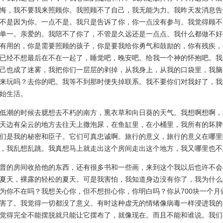
悔，我不要我来照顾你。我照顾不了自己，我无能为力。我昨天发消息告
不是因为你。一点不是。我只是告诉了你，你一点没有参与。我觉得顾不
单一。亲爱的。我陪不了你了，不管是久远还是一点点。我什么都做不好
有用的，你是需要照顾的孩子，你是要我给你勇气和鼓励的，你有残疾，
已经不想最后在不在一起了，睡觉吧，晚安吧。给我一个神的怀抱吧。我
己也成了迷雾，我把你们一层层的剥掉，从我身上，从我的口袋里，我脑
来玩吗？去你的吧。我等不到那时便失掉联系。我不要你们对我好了，我
始生活。
潮的时候去臆想去不朽的南方，熏衣草和向日葵的天气。我想啊想啊，
天边有朵云的地方去往天上撒泡尿，在鱼缸里，在小桶里，我所有的坏脾
们是我的秘密和臣子。它们可真忠诚啊。旅行的意义，旅行的意义在哪里
，我乱想乱跳。我真想马上就走出这个房间走出这个地方，我又哪里也不
的房间收拾他的东西，还有很多书和一些画，来到这个我以后也许不会
夏天，裸露的轻松的夏天。可是我害怕，我知道身边没有你了，我为什么
为你不在吗？我想关心你，但不想担心你，你明白吗？你从700块一个月
害了。我觉得一切都没了意义。有时这种虚无的情绪像病毒一样浸进我的
觉得完全不能摆脱就只能让它摆布了，就像现在。而且不能和谁说。我们