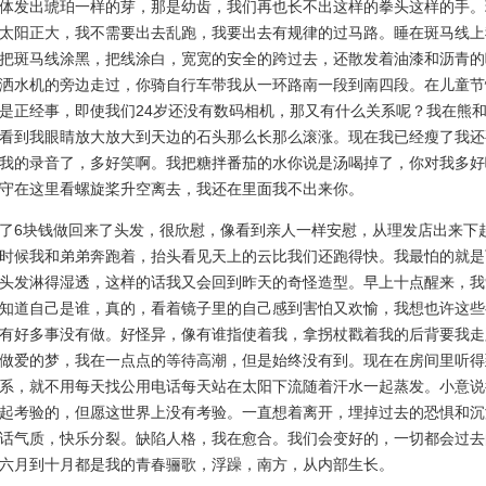
体发出琥珀一样的芽，那是幼齿，我们再也长不出这样的拳头这样的手。
太阳正大，我不需要出去乱跑，我要出去有规律的过马路。睡在斑马线上
把斑马线涂黑，把线涂白，宽宽的安全的跨过去，还散发着油漆和沥青的
洒水机的旁边走过，你骑自行车带我从一环路南一段到南四段。在儿童节
是正经事，即使我们24岁还没有数码相机，那又有什么关系呢？我在熊
看到我眼睛放大放大到天边的石头那么长那么滚涨。现在我已经瘦了我还
我的录音了，多好笑啊。我把糖拌番茄的水你说是汤喝掉了，你对我多好
守在这里看螺旋桨升空离去，我还在里面我不出来你。
6块钱做回来了头发，很欣慰，像看到亲人一样安慰，从理发店出来下
时候我和弟弟奔跑着，抬头看见天上的云比我们还跑得快。我最怕的就是
头发淋得湿透，这样的话我又会回到昨天的奇怪造型。早上十点醒来，我
知道自己是谁，真的，看着镜子里的自己感到害怕又欢愉，我想也许这些
有好多事没有做。好怪异，像有谁指使着我，拿拐杖戳着我的后背要我走
做爱的梦，我在一点点的等待高潮，但是始终没有到。现在在房间里听得
系，就不用每天找公用电话每天站在太阳下流随着汗水一起蒸发。小意说
起考验的，但愿这世界上没有考验。一直想着离开，埋掉过去的恐惧和沉
话气质，快乐分裂。缺陷人格，我在愈合。我们会变好的，一切都会过去
六月到十月都是我的青春骊歌，浮躁，南方，从内部生长。