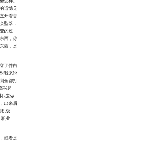
会怎样。
的遗憾见
直开着音
会坠落，
变的过
东西，你
东西，是
穿了件白
对我来说
划全都打
高兴起
叫我去做
，出来后
的积极
个职业
，或者是