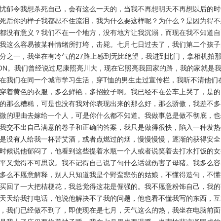
郁令我想杀死自己，会有这么一天的，当我不再想明天不再想以后的时
死后你的样子我都忍不住流泪，我为什么要这样呢？为什么？是因为得不
都没有意义？我们不在一个地方，没有地方让我沉溺，而现在我不知道自
我这么容易被某种情绪所打垮，击毙。七月七日过去了，我们第二个孩子
分之一，我坐在有冷气的27路上感到无比绝望，我进到北门，拿相机拍
KON。我们曾经说过尼康照亮川大，现在它照亮我回家的路，我的家就是
在我们在同一个城市学习生活，穿T恤的男生走过宣传栏，我听不清他们
穿着黄色的衣服，多么鲜艳，多招蚊子啊。我已经不在公车上哭了，是的
的那么糟糕，可是也没有我对你表现出来的那么好，那么骄傲，我差不多
微的理由去嫁给一个人，可是你什么都不知道。我做事总是做不彻底，也
我交不出自己满意的卷子和正确的答案，我只是做得很快，陷入一种发热
是没有人给我一杯苦艾酒，或者点燃过的烟，慢慢慢慢，逐渐的获得安全
时候说他郁闷了，他看到这些提着水瓶一个人或者说笑着去打水打饭的女
平又觉得不可思议。我不记得自己说了句什么话就伤害了母猪。我多么容
多么不愿意解释，别人只知道我是个野蛮悲伤的姑娘，不懂得造句，不懂
买回了一大把桔梗花，我总觉得这花是倔强的。我不愿意粉饰自己，我的
天天给我打电话，他说他解决不了我的问题，他也看不懂我写的东西，互
，我们已经做不到了，即使现在是七月，天气这么的热，我坐在电脑前面