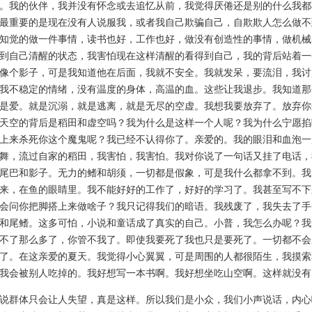
。我的伙伴，我并没有怀念或去追忆从前，我觉得厌倦还是别的什么我都
最重要的是现在没有人说服我，或者我自己欺骗自己，自欺欺人怎么做不
知觉的做一件事情，读书也好，工作也好，做没有创造性的事情，做机械
到自己清醒的状态，我害怕现在这样清醒的看得到自己，我的背后站着一
像个影子，可是我知道他在后面，我就不安全。我就发呆，要流泪，我讨
我不稳定的情绪，没有温度的身体，高温的血。这些让我退步。我知道那
是爱。就是沉溺，就是逃离，就是无尽的空虚。我想我要放弃了。放弃你
天空的背后是稻田和虚空吗？我为什么是这样一个人呢？我为什么宁愿掐
上来杀死你这个魔鬼呢？我已经不认得你了。亲爱的。我的眼泪和血泡一
舞，流过自家的稻田，我害怕，我害怕。我对你说了一句话又挂了电话，
尾巴和影子。无力的鳍和胡须，一切都是假象，可是我什么都拿不到。我
来，在鱼的眼睛里。我不能好好的工作了，好好的学习了。我甚至写不下
会问你把脚搭上来做啥子？我只记得我们的暗语。我残废了，我失去了手
和尾鳍。这多可怕，小说和童话成了真实的自己。小普，我怎么办呢？我
不了那么多了，你管不我了。即使我要死了我也只是要死了。一切都不会
了。在这亲爱的夏天。我觉得小心翼翼，可是周围的人都很陌生，我摸索
我会被别人吃掉的。我好想写一本书啊。我好想坐吃山空啊。这样就没有
群体只会让人失望，真是这样。所以我们是小众，我们小声说话，内心