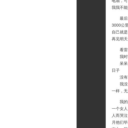
电扇，可
我我不能
最后的
3000
自己就是
再见明天
看雷炎
我时常
呆呆看点
日子
没有质
我没有
一样，无
我的骄
一个女人
人而哭泣
月他们毕