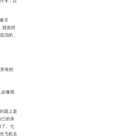
汗水，让
春天
，我觉得
流泪的，
过所有的
人会像我
封面上是
自己的亲
做了。七
光飞机去