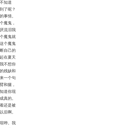
不知道
到了呢？
的事情。
个魔鬼，
厌流泪我
个魔鬼就
这个魔鬼
断自己的
起在夏天
我不想你
的残缺和
来一个句
臂和腿，
知道你现
成真的。
着还是被
以后啊。
喧哗。我