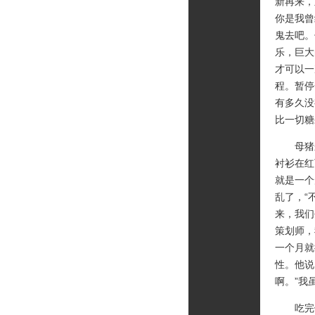
新再来，
你是我曾
鬼去吧。
乐，巨大
才可以一
程。暂停
有多久没
比一切糖
母猪来
衬衫在红
就是一个
乱了，“
来，我们
策划师，
一个月就
性。他说
啊。”我
吃完饭