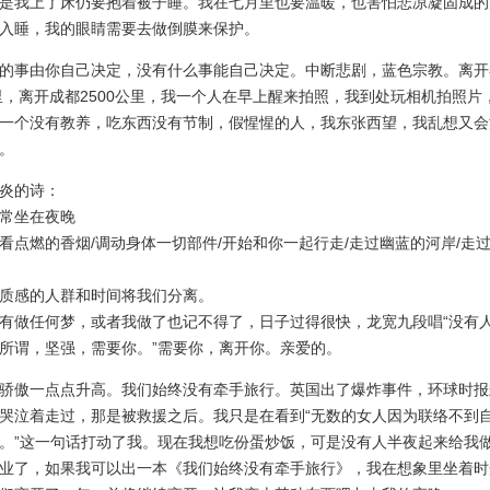
是我上了床仍要抱着被子睡。我在七月里也要温暖，也害怕悲凉凝固成的
入睡，我的眼睛需要去做倒膜来保护。
事由你自己决定，没有什么事能自己决定。中断悲剧，蓝色宗教。离开
公里，离开成都2500公里，我一个人在早上醒来拍照，我到处玩相机拍照片
一个没有教养，吃东西没有节制，假惺惺的人，我东张西望，我乱想又会
。
的诗：
坐在夜晚
燃的香烟/调动身体一切部件/开始和你一起行走/走过幽蓝的河岸/走
感的人群和时间将我们分离。
做任何梦，或者我做了也记不得了，日子过得很快，龙宽九段唱“没有
所谓，坚强，需要你。”需要你，离开你。亲爱的。
傲一点点升高。我们始终没有牵手旅行。英国出了爆炸事件，环球时报
哭泣着走过，那是被救援之后。我只是在看到“无数的女人因为联络不到
。”这一句话打动了我。现在我想吃份蛋炒饭，可是没有人半夜起来给我
业了，如果我可以出一本《我们始终没有牵手旅行》，我在想象里坐着时