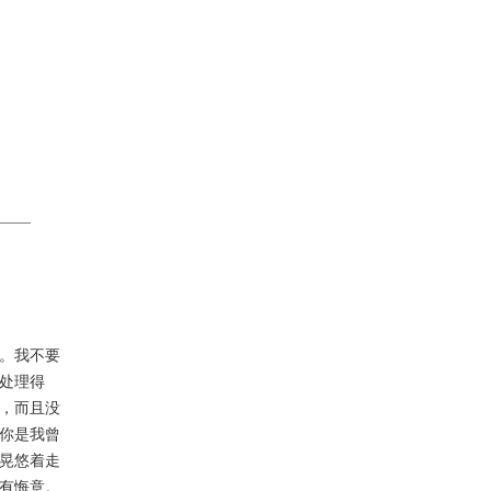
。我不要
处理得
，而且没
你是我曾
晃悠着走
有悔意。