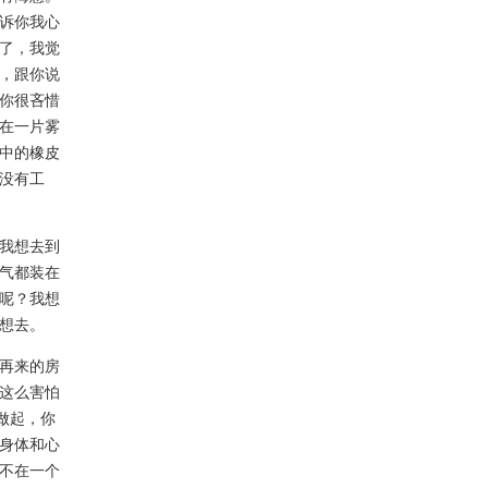
诉你我心
了，我觉
，跟你说
你很吝惜
在一片雾
中的橡皮
没有工
我想去到
气都装在
呢？我想
想去。
再来的房
这么害怕
做起，你
身体和心
不在一个