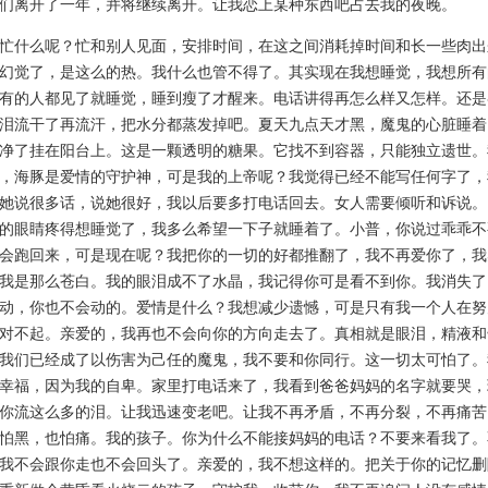
们离开了一年，并将继续离开。让我恋上某种东西吧占去我的夜晚。
什么呢？忙和别人见面，安排时间，在这之间消耗掉时间和长一些肉出
幻觉了，是这么的热。我什么也管不得了。其实现在我想睡觉，我想所有
有的人都见了就睡觉，睡到瘦了才醒来。电话讲得再怎么样又怎样。还是
泪流干了再流汗，把水分都蒸发掉吧。夏天九点天才黑，魔鬼的心脏睡着
净了挂在阳台上。这是一颗透明的糖果。它找不到容器，只能独立遗世。
，海豚是爱情的守护神，可是我的上帝呢？我觉得已经不能写任何字了，
她说很多话，说她很好，我以后要多打电话回去。女人需要倾听和诉说。
的眼睛疼得想睡觉了，我多么希望一下子就睡着了。小普，你说过乖乖不
会跑回来，可是现在呢？我把你的一切的好都推翻了，我不再爱你了，我
我是那么苍白。我的眼泪成不了水晶，我记得你可是看不到你。我消失了
动，你也不会动的。爱情是什么？我想减少遗憾，可是只有我一个人在努
对不起。亲爱的，我再也不会向你的方向走去了。真相就是眼泪，精液和
我们已经成了以伤害为己任的魔鬼，我不要和你同行。这一切太可怕了。
幸福，因为我的自卑。家里打电话来了，我看到爸爸妈妈的名字就要哭，
你流这么多的泪。让我迅速变老吧。让我不再矛盾，不再分裂，不再痛苦
怕黑，也怕痛。我的孩子。你为什么不能接妈妈的电话？不要来看我了。
我不会跟你走也不会回头了。亲爱的，我不想这样的。把关于你的记忆删