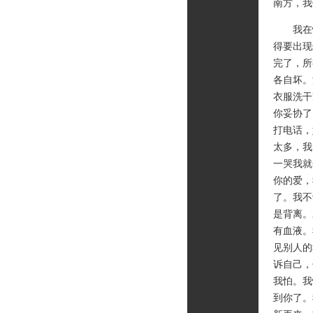
南方，我
我在忙
得要出现
完了，所
各自坏。
衣服洗干
你妥协了
打电话，
太多，我
一哭我就
你的爱，
了。我不
是背离。
有血液。
见别人的
诉自己，
我怕。我
到你了。