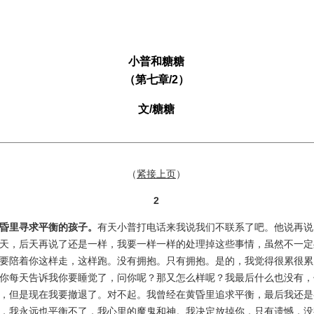
小普和糖糖
（第七章/2）
文/糖糖
（
紧接上页
）
2
昏里寻求平衡的孩子。
有天小普打电话来我说我们不联系了吧。他说再说
天，后天再说了还是一样，我要一样一样的处理掉这些事情，虽然不一定
要陪着你这样走，这样跑。没有拥抱。只有拥抱。是的，我觉得很累很累
你每天告诉我你要睡觉了，问你呢？那又怎么样呢？我最后什么也没有，
，但是现在我要撤退了。对不起。我曾经在黄昏里追求平衡，最后我还是
，我永远也平衡不了，我心里的魔鬼和神。我决定放掉你，只有遗憾，没