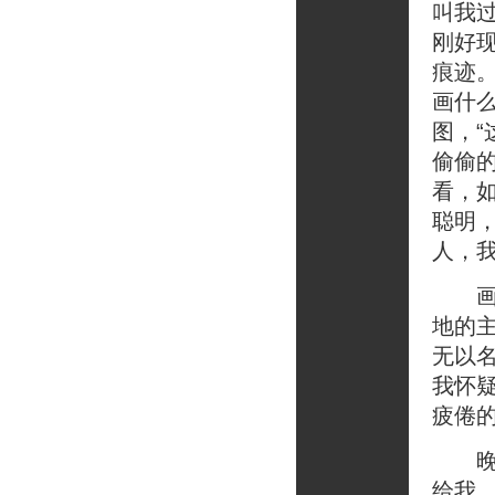
叫我
刚好
痕迹
画什
图，
偷偷
看，
聪明
人，
画他
地的
无以
我怀
疲倦
晚上
给我