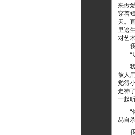
来做
穿着
天。
里逃
对艺
我头
“现
我们
被人
觉得
走神
一起
“你
易自杀
我想