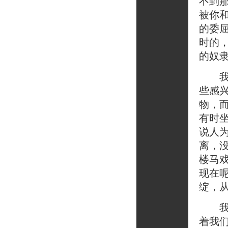
不到
被你
的委
时的
的奴
我们
些感
物，
有时
说人
离，
楼马
现在
绽，
我们
着我