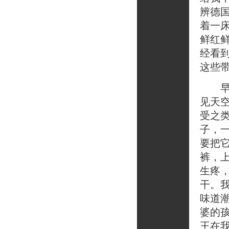
辨德
着一
鲜红
经看
这些
早上
见天
受之
子，
要把
裤，上
生疼
干。
味道
婆的
王在