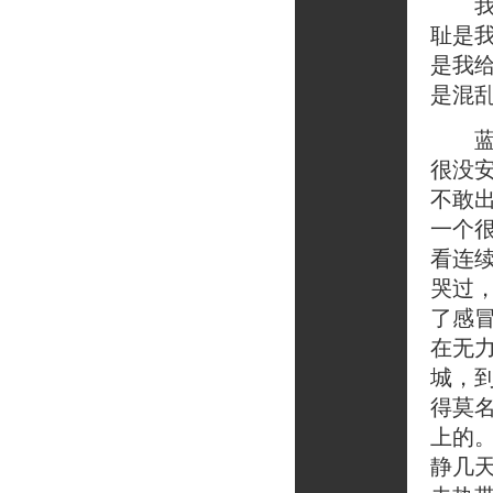
我看
耻是
是我
是混
蓝说
很没
不敢
一个
看连
哭过
了感
在无
城，
得莫
上的
静几