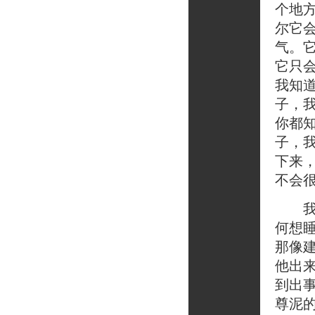
个地
尔它
气。
它只
我知
子，
你都
子，
下来
不会
我陪
何想
那像
他出
到出
尊泥