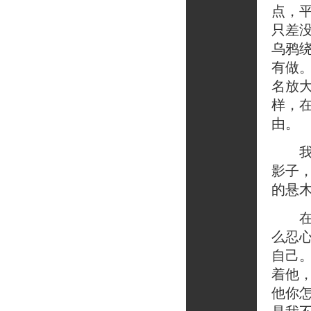
点，
只差
乌鸦
有做
名放
样，
由。
我也
影子
的悬
在厨
么忍
自己
着他
他你