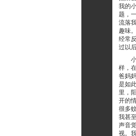
我的
题，
流落
趣味
经常
过以
小普
样，
爸妈妈
是如
里，
开的
很多
我甚
声音
视。