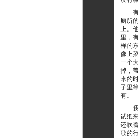
有时
厕所
上。
里，
样的
像上
一个
掉，
来的
子里
有。
我们
试纸
还吹着
歌的