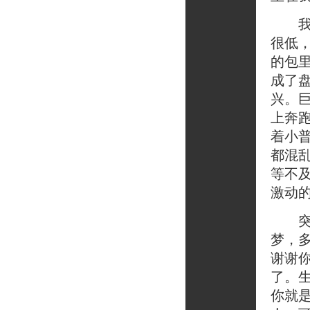
我给
很低
的包
成了
兴。
上奔
着小
都混
等不
激动
突然
梦，
谢谢
了。
你就