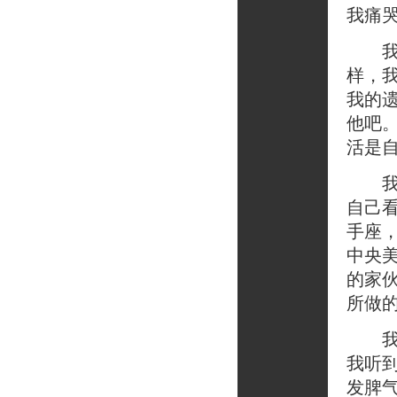
我痛
我们
样，
我的
他吧
活是
我晚
自己
手座
中央
的家
所做
我宁
我听
发脾