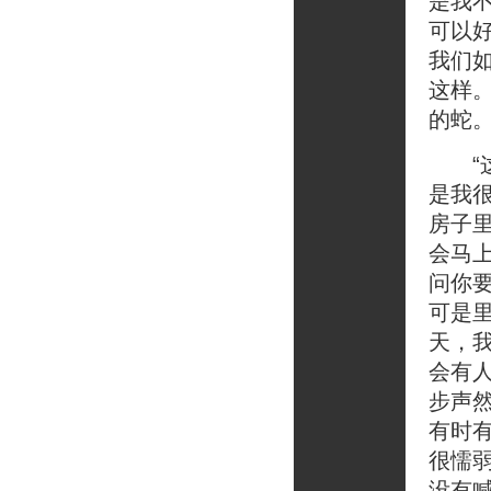
是我
可以
我们
这样
的蛇
“这
是我
房子
会马
问你
可是
天，
会有
步声
有时
很懦
没有