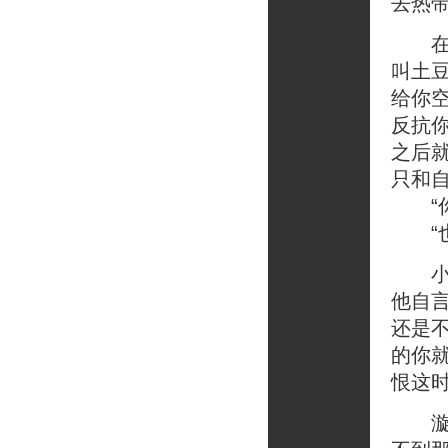
去热
在广
叫土
给你
反抗
之后
只和自
“你
“也
小普
他自
还是
的你
恨这
漩涡