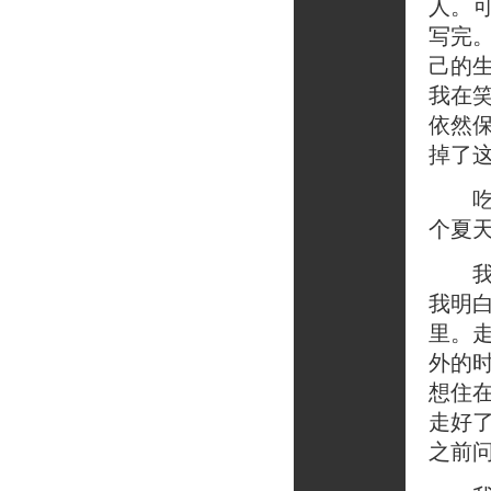
人。
写完
己的
我在
依然
掉了
吃草
个夏
我看
我明
里。
外的
想住
走好
之前