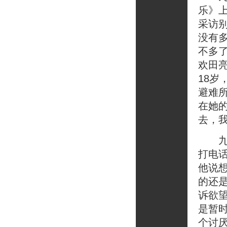
乐》上
采访
没有
不多
欢田
18
避难
在她
去，
九月
打电
他说
的还
诉欲
是暂
个讨