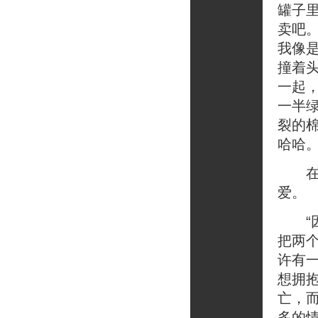
罐子
卖吧
我像
撞着
一起
一半
裂的
哈哈
在韩
爱。
“因
把两
许有
想拥
亡，
多的