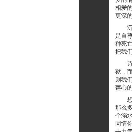
相爱
更深
沉溺
是自
种死
把我
诗歌
狱，
则我
莲心
想到
那么
个溺
同情
去力