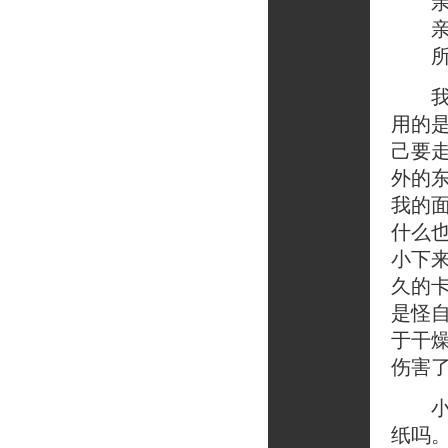
亲爱
亲爱
所谓
我最
用的
己要
外的
我的
什么
小下
久的
是怪
于干
伤害
小普
纸吗