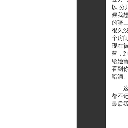
以 
候我
的骑
很久
个房
现在
蓝，
给她
看到
暗涌
这是
都不
最后