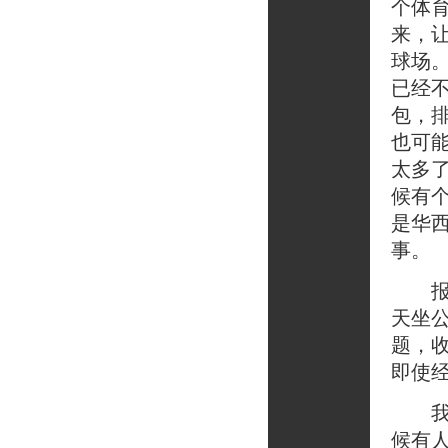
个体
来，
球场
已经
包，
也可
太多
候有
是华
事。
报社
天坐
题，
即使
我痛
候有