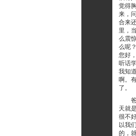
觉得
来，
合来
里，
么震
么呢
您好
听话
我知
啊。
了。
爸爸
天就
很不
以我
的，