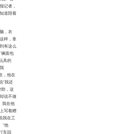
报记者，
知道陪着
脑，衣
这样，拿
到有这么
了辆面包
玩具的
我
歌，他在
说“我还
赞助，这
却说不做
。我在他
上写着赠
说我在工
。”他
打车回