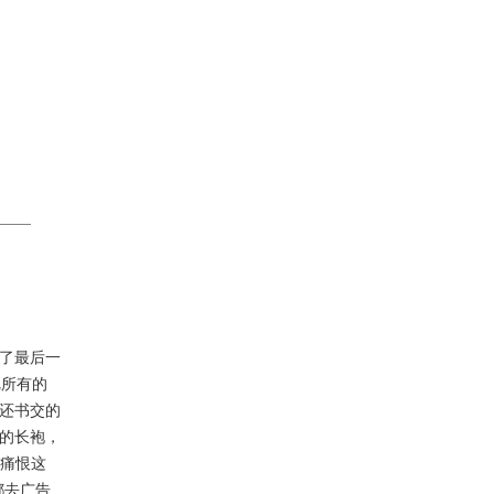
了最后一
把所有的
还书交的
的长袍，
我痛恨这
都去广告