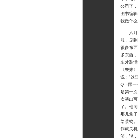
公司了，
图书编辑
我做什么
六月底
服，见到
很多东西
多东西，
车才装满
《未来》
说：“这
Q上跟一
是第一次
次演出可
了。他同
那儿拿了
给蔡鸣。
作就关机
笑，说，