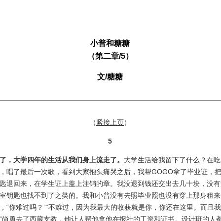
小普和糖糖
（第二章/5）
文/糖糖
（
紧接上页
）
5
了，大学四年的生活从我们身上流走了。
大学生活给我留下了什么？在吃
，唱了最后一次歌，看到大家抱头痛哭之后，我帮GOGO拿了毕业证，
匙退回来，在学生证上盖上注销的章。我没退到钱还交出去几十块，没有
室钥匙也找不到了之类的。我和小普没有去照毕业照也没有穿上那身租来
，“你难过吗？”“不难过，因为我最大的收获就是你，你还在这里。而且
”尚勇去了西藏支教，他让人帮他拿他在报社的工资和证书。设计班的人