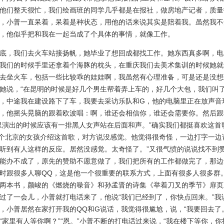
他们整天很忙，我们绘画班的同学几乎都是在报社，做房地产记者，质量
，小普一直呆着，呆着是种状态，用他的话来说其实是陪着我。虽然我不
，他似乎把和我在一起当成了个具体的事情，就像工作。
，我们去火车站接扬帆，她毕业了想回成都找工作。她东西真多啊，电
我们的时候手里还拿着个海豚的枕头，在重庆我们去美术集训的时候她就
去坐火车，包括一些比较乖的娃娃啊，我虽然有心理准备，可是还是没想
她说，“在昆明的时候是好几个男生帮着弄上车的，好几个大包，我们叫
，中途我在建设路下了车，我要去采访乐队和G，他的电脑里正在放声音
，他摇头晃脑的跟着欧波唱：啊，谁还会相信你，谁还会需要你。然后跟
里演出的时候应该有一排黑人女声站在后面和声。”确实我们都挺喜欢这首
个北京的女孩介绍这首歌，对方说没感觉。他觉得很奇怪，一边打字一边
听到有人这样的反应。居然没感觉。太奇怪了。”又很气愤的说说找不到
能办不成了，原先的赞助不愿意做了，我们把所有的工作都做完了，那边
时跟很多人聊QQ，这是他一个很重要的联系方式，上面有很多人很多群
两本书，颜峻的《燃烧的噪音》和孙孟晋的诗集《举着刀叉的季节》扉页
过了一会儿，小普就打电话来了，他说“我们已经到了，你快点回来。”我
，小普居然在家打开我的QQ和G说话，我觉得很尴尬，说，“我要回去了
“家里有人等你啊？”“恩。”小普不断的打电话过来说，“我在楼下等你，你