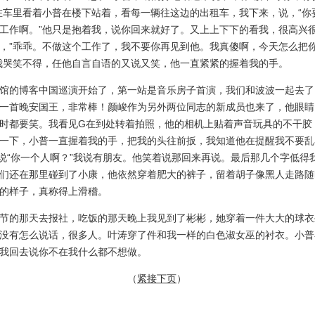
在车里看着小普在楼下站着，看每一辆往这边的出租车，我下来，说，“你
工作啊。”他只是抱着我，说你回来就好了。又上上下下的看我，很高兴
，”乖乖。不做这个工作了，我不要你再见到他。我真傻啊，今天怎么把
我哭笑不得，任他自言自语的又说又笑，他一直紧紧的握着我的手。
的博客中国巡演开始了，第一站是音乐房子首演，我们和波波一起去了
一首晚安国王，非常棒！颜峻作为另外两位同志的新成员也来了，他眼睛
时都要笑。我看见G在到处转着拍照，他的相机上贴着声音玩具的不干胶
一下，小普一直握着我的手，把我的头往前扳，我知道他在提醒我不要乱
说“你一个人啊？”我说有朋友。他笑着说那回来再说。最后那几个字低得
们还在那里碰到了小康，他依然穿着肥大的裤子，留着胡子像黑人走路随
P的样子，真称得上滑稽。
的那天去报社，吃饭的那天晚上我见到了彬彬，她穿着一件大大的球衣
没有怎么说话，很多人。叶涛穿了件和我一样的白色淑女巫的衬衣。小普
我回去说你不在我什么都不想做。
（
紧接下页
）