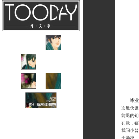
毕业
次散伙饭
能退的钥
罚款，寝
我问小普
个学校。