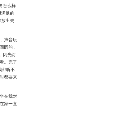
要怎么样
很满足的
你放出去
，声音玩
圆圆的，
，闪光灯
看。完了
我都听不
时都要来
坐在我对
在家一直