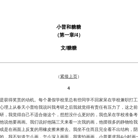
小普和糖糖
（第一章/4）
文/糖糖
（
紧接上页
）
4
获得奖赏的动机。每个暑假学校里总有些同学不回家呆在学校兼职打工
心理上从春天小普给我说叫我考研之后我就觉得有责任有压力了，这之前
研，我觉得自己不适合做这个，想想没什么更好的，我也呆在学校准备考
他说他要画画。我们说好他隔三天来看一次我的画，他摆很多的静物给我
或是在画面上反复的用橡皮擦来擦去。我坐不住而且完全看不出结构，阴
的，我不知道怎么画，怎么深入画面，我害怕画画，小普要求我4小时画