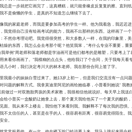
我总是一步就把它画完了，这真糟糕，就只能拿橡皮反复复的擦。直到纸
我不是偷懒的学生，是真的不知道怎么继续下去了。
我的家庭老师，而我是要参加高考的学生一样。他为我着急，我迟迟进
，我觉得自己没有绘画考试的能力，我画不出那样的东西。这样画了一个
：不然你考理论吧。我觉得很突然，和大多数人一样，在我的印象里，美
枯燥的东西，我怎么会去考那个呢？他笑我笨，“考什么专业不重要，重
给我举例“周老师和落老师都是学油画可是他们都考的是雕塑，只要考上了
用来看你画画了。”我模糊的点点头，他给我订了个合同，关于我每天看
语几小时，我们决定考川大的林木老师。我在那份合同上签了字。
我最小的妹妹白雪过来了。她13岁上初一，但是我们交流没有一点问题
对问题的解释方式。我拿莫迪里阿尼的画给她临摹，小普看到她说“ 我教
以前做过一对双胞胎男孩的美术家教，我很相信他就说好。每天早上我送
会给小普买一盒酸奶让她拿上去，那个夏天我给他买了一个夏天的酸奶，
见面。我从来不上楼去，我怕他下来看到我。我解释不了每次我的恐惧。
我不太信任的人，甚至是在乎的人，很容易有距离，很容易觉得陌生。我
安全。
常常躲着他，有一次，他在楼下按门铃说要上来，我马上跳起来跟合租