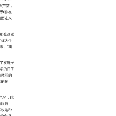
弄芦荟，
听到你在
迎面走来
那张画送
“你为什
来。”我
了双鞋子
谬的日子
着微弱的
繁的见
色的，跳
的眼睫
喜欢这种