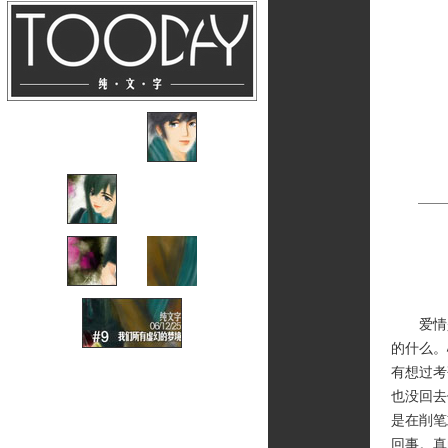
爱情是
的什么。
有想过考
也没回去
是在削笔
回事。真