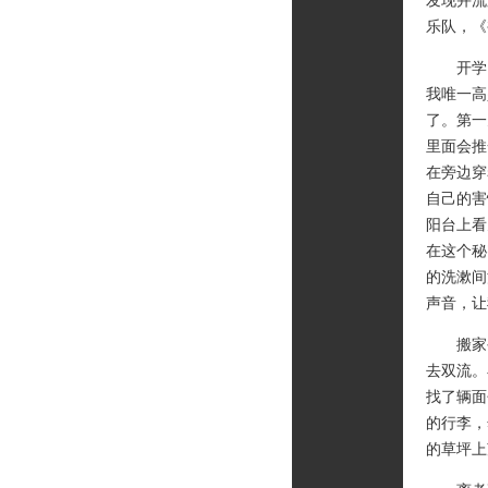
发现并流
乐队，《
开学了
我唯一高
了。第一
里面会推
在旁边穿
自己的害
阳台上看
在这个秘
的洗漱间
声音，让
搬家公
去双流。
找了辆面
的行李，
的草坪上