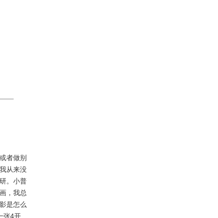
或者做别
我从来没
研。小普
画，我总
影是怎么
一张4开