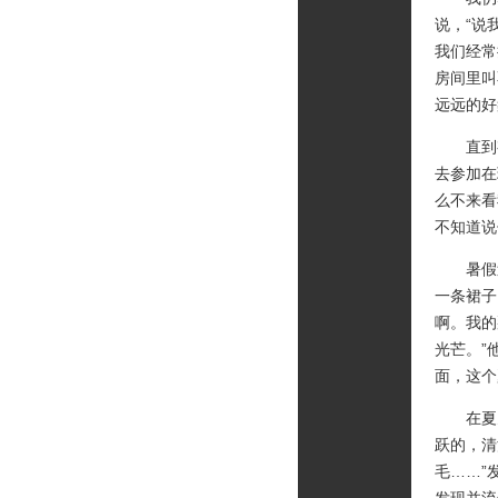
说，“说
我们经常
房间里叫
远远的好
直到有
去参加在
么不来看
不知道说
暑假过
一条裙子
啊。我的
光芒。”
面，这个
在夏天
跃的，清
毛……”