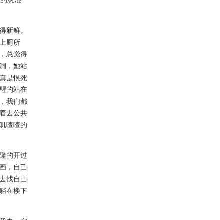
她的愈混
得新鲜。
上厕所
，总觉得
洞，她站
真是恨死
醒的站在
，我们都
着去公共
叽喳喳的
隆的开过
画，自己
去找自己
躺在楼下