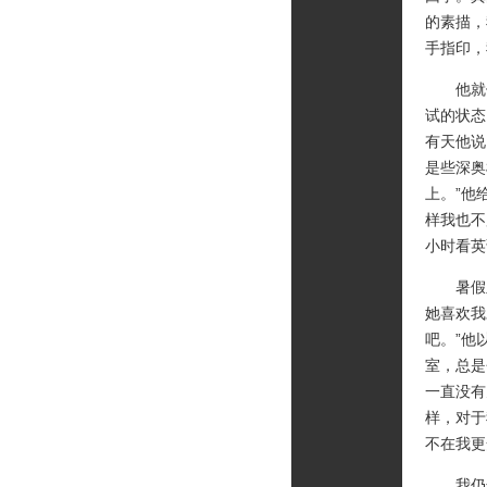
的素描，
手指印，
他就像
试的状态
有天他说
是些深奥
上。”他
样我也不
小时看英
暑假里
她喜欢我
吧。”他
室，总是
一直没有
样，对于
不在我更
我仍然