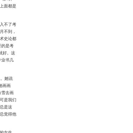
上面都是
入不了考
月不到，
术史论都
要的是考
就好。这
专业书几
。她说
她画画
白雪去画
可是我们
总是这
总觉得他
的女生