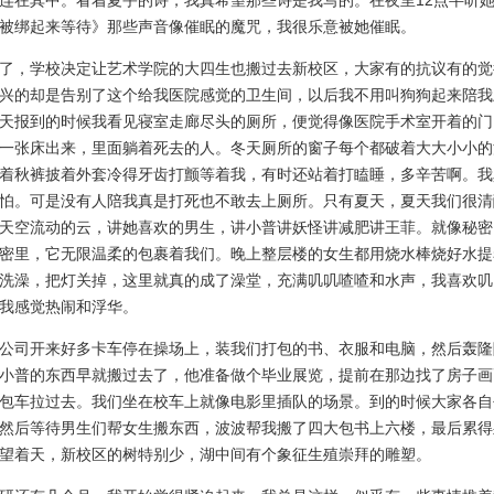
连在其中。看着夏宇的诗，我真希望那些诗是我写的。在夜里12点半听
被绑起来等待》那些声音像催眠的魔咒，我很乐意被她催眠。
，学校决定让艺术学院的大四生也搬过去新校区，大家有的抗议有的觉
兴的却是告别了这个给我医院感觉的卫生间，以后我不用叫狗狗起来陪我
天报到的时候我看见寝室走廊尽头的厕所，便觉得像医院手术室开着的门
一张床出来，里面躺着死去的人。冬天厕所的窗子每个都破着大大小小的
着秋裤披着外套冷得牙齿打颤等着我，有时还站着打瞌睡，多辛苦啊。我
怕。可是没有人陪我真是打死也不敢去上厕所。只有夏天，夏天我们很清
天空流动的云，讲她喜欢的男生，讲小普讲妖怪讲减肥讲王菲。就像秘密
密里，它无限温柔的包裹着我们。晚上整层楼的女生都用烧水棒烧好水提
洗澡，把灯关掉，这里就真的成了澡堂，充满叽叽喳喳和水声，我喜欢叽
我感觉热闹和浮华。
司开来好多卡车停在操场上，装我们打包的书、衣服和电脑，然后轰隆
小普的东西早就搬过去了，他准备做个毕业展览，提前在那边找了房子画
包车拉过去。我们坐在校车上就像电影里插队的场景。到的时候大家各自
然后等待男生们帮女生搬东西，波波帮我搬了四大包书上六楼，最后累得
望着天，新校区的树特别少，湖中间有个象征生殖崇拜的雕塑。