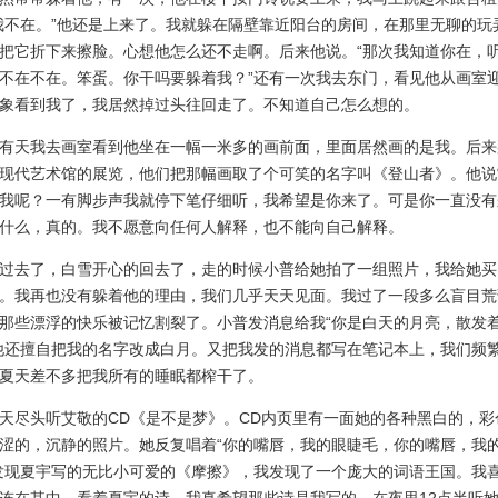
我不在。”他还是上来了。我就躲在隔壁靠近阳台的房间，在那里无聊的玩
把它折下来擦脸。心想他怎么还不走啊。后来他说。“那次我知道你在，
不在不在。笨蛋。你干吗要躲着我？”还有一次我去东门，看见他从画室
象看到我了，我居然掉过头往回走了。不知道自己怎么想的。
天我去画室看到他坐在一幅一米多的画前面，里面居然画的是我。后来
现代艺术馆的展览，他们把那幅画取了个可笑的名字叫《登山者》。他说
我呢？一有脚步声我就停下笔仔细听，我希望是你来了。可是你一直没有
什么，真的。我不愿意向任何人解释，也不能向自己解释。
去了，白雪开心的回去了，走的时候小普给她拍了一组照片，我给她买
。我再也没有躲着他的理由，我们几乎天天见面。我过了一段多么盲目荒
那些漂浮的快乐被记忆割裂了。小普发消息给我“你是白天的月亮，散发
他还擅自把我的名字改成白月。又把我发的消息都写在笔记本上，我们频
夏天差不多把我所有的睡眠都榨干了。
尽头听艾敬的CD《是不是梦》。CD内页里有一面她的各种黑白的，彩
涩的，沉静的照片。她反复唱着“你的嘴唇，我的眼睫毛，你的嘴唇，我
发现夏宇写的无比小可爱的《摩擦》，我发现了一个庞大的词语王国。我