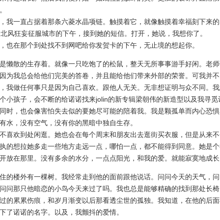
。
我一直占据着那条六菱水晶项链。触摸着它，就像触摸着幸福刻下来的
个北风狂妄征服城市的下午，接到她的短信。打开，她说，我想你了。
也在那个到处找不到网吧给你发贺卡的下午，无止境的想起你。
懒散的生存着。就像一只吃饱了的松鼠，整天无所事事游手好闲。老师
因为我总会给他们完美的答卷，并且能给他们带来外部的荣誉。可我并不
，我做任何事只是因为自己喜欢。跟他人无关。无非想证明与众不同。我
个小孩子，会不断的给诺诺找来jolin的新专辑梁朝伟的新造型以及我寻
同时，也会像害怕失去似的要她尽可能的陪着我。我是颗孤单而内心恐惧
有水，没有空气，没有你的黑暗中独自生存。
喜欢到处闲逛。她也会在每个周末和朋友出去逛街买衣服，但是从来不
执的想拉她多走一些地方走远一点，哪怕一点，都不能得到同意。她是个
开放在那里。没有多余的水分，一点点阳光，和我的爱。就能寂寞地成长
的楼外有一棵树。我经常走到他的面前跟他说话。问问今天的天气，问
问问那只他暗恋的小鸟今天来过了吗。我也总是能够精确的找到那处长椅
过的累累伤痕，和岁月渐变以后那看透尘世的孤独。我知道，在他的后面
下了诺诺的名字。以及，我颤抖的爱情。