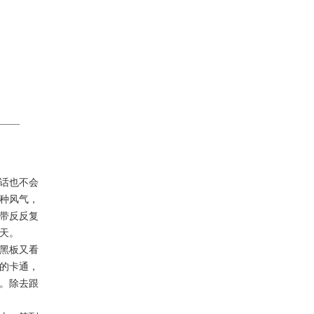
话也不会
种风气，
磁带反反复
天。
黑板又看
的卡通，
。除去跟