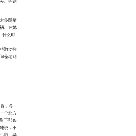
去。等到
太多阴暗
祸。在她
。什么时
些激动抑
间苍老到
冒，冬
一个北方
取下那条
她说，不
心肺。毕