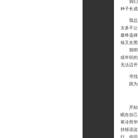
我们约
种子长成
我总是
太多不公
最终选择
候又在黑
我明亮
或年轻的
无法迈开
寻找你
因为，
开始冷
眠在自己
寒冷而华
挂链说这
行，你回