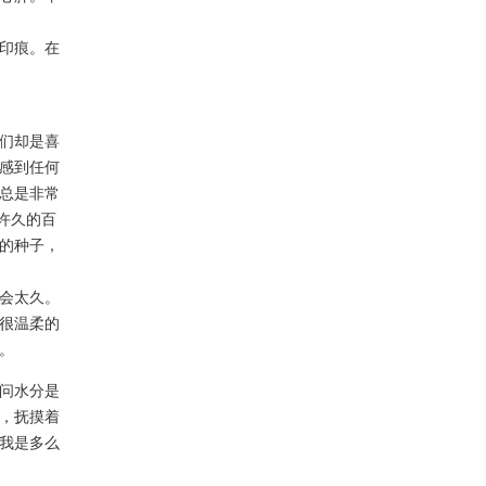
印痕。在
们却是喜
感到任何
总是非常
觅许久的百
的种子，
会太久。
很温柔的
。
问水分是
，抚摸着
我是多么