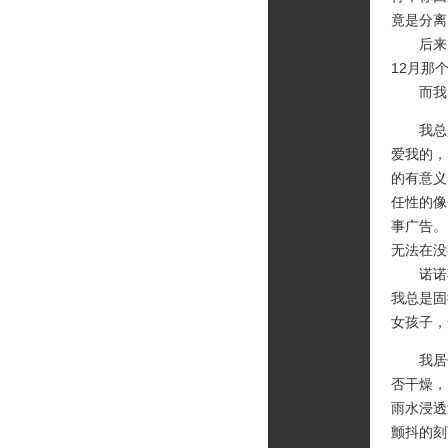
竟是分离
后来，
12月那
而我，
我总是
爱我的，
的有意义
任性的像
事广告。
无法在没
诺诺不
我总是固
女孩子，
我居住
否干燥，
雨水浸透
颤抖的刻