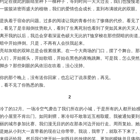
定在彼此的眼睛里种下一棵种子，等到时间一天天过去，我们也慢慢老
一簇簇浓密而盛大的植物，我们的爱情也会成长，直到布满彼此的双眼。
执着于宿命的问题。过多的阅读让我的青春付出了惨痛的代价。看见了
，看见了是非颠倒仗势欺人，看到了生离死别也看到了突如其来的天灾人
离开我的以后，我总会穿着深蓝色硕大无比的T恤穿梭在那些阴暗的街道
暗中开始摔倒。只是，不再有人会扶我起来。
却灰暗的双眸总是会很累很累。在一个大商场的门口，摆了个舞台。那
人们，开始摇头，开始歌唱，开始在黑色的夜晚跳舞。可是我，怎么突然
脚步？那些刺眼的风依旧在吹着，没心没肺。
的那个晚上，没有送你回家，也忘记了说亲爱的，再见。
看不见了你熟悉的脸。
2
了的12月。一场冷空气袭击了我们所在的小城，于是所有的人都开始感
的小屋里不肯出门。如同刺猬，寒冷却不敢靠近互相取暖。我被通知要到
丽的城市参加比赛。我们漫无目的的在那条河边开始行走。周而复始。她
是她从小到大一直带着的现在让你带带。我说，我带了，就取不下来了。
来得还给我。然后我们便开始一如既往的放肆的笑。更加的暧昧并且痛彻