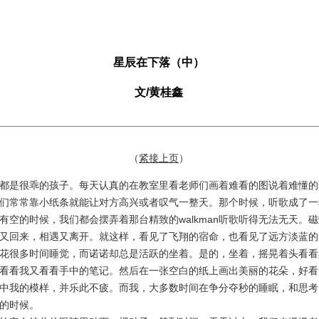
星辰在下落（中）
文/黄桂鑫
（
紧接上页
）
是很乖的孩子。每天认真的在教室里看老师们画着难看的图说着难懂的
们常常靠小纸条就能让对方高兴或者叹气一整天。那个时候，听歌成了一
有空的时候，我们都会摆弄着那台精致的walkman听歌听得无法无天。
又回来，相遇又离开。就这样，看见了飞翔的宿命，也看见了远方淡蓝的
很多时间睡觉，而诺诺却总是活跃的坐着。是的，坐着，摇晃着头看看
看看我又看看手中的笔记。然后在一张空白的纸上画出美丽的花朵，好看
中我的模样，并乐此不疲。而我，大多数时间在争分夺秒的睡眠，和思考
的时候。