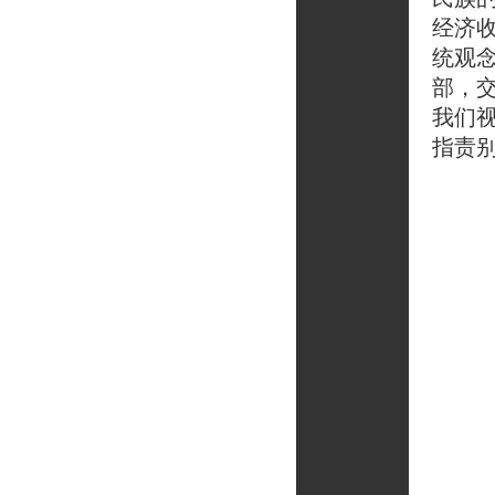
经济
统观
部，
我们
指责