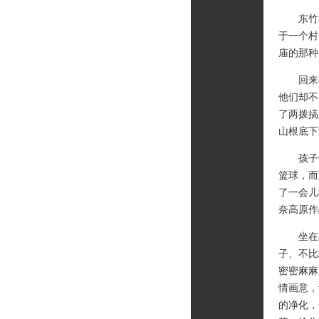
东竹林
于一个村
庙的那种
回来在
他们却不
了两拨搞
山根底下
孩子们
篮球，而
了一会儿
奈高原作
坐在草
子、不比
密密麻麻
情画意，
的净化，