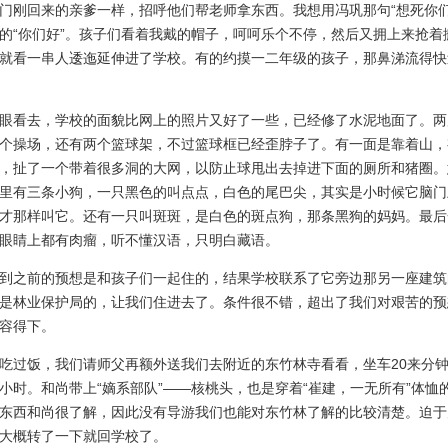
门刚回来的亲爹一样，招呼他们帮老师拿东西。我想用冯巩那句“想死你们
的“你们好”。孩子们看着我戴的帽子，呵呵乐个不停，然后又拥上来抢着
就看一串人逶迤延伸进了学校。有的约摸一二年级的孩子，那鼻涕流得快
看去，学校的面貌比网上的照片又好了一些，已经修了水泥地面了。两
个操场，还有两个篮球架，不过篮球框已经歪脖子了。有一面是靠着山，
，扯了一个带着很多洞的大网，以防止球甩出去掉进下面的厕所和猪圈。
里有三条小狗，一只黑色的叫点点，白色的尾巴尖，其实是小时候它脑门
才那样叫它。还有一只叫斑斑，是白色的斑点狗，那条黑狗的妈妈。最后
眼睛上都有肉瘤，听不懂汉语，只明白藏语。
之前的预想是和孩子们一起住的，结果学校联系了它旁边那另一座建筑
是林业保护局的，让我们住进去了。条件很不错，超出了我们对艰苦的预
容得下。
过饭，我们请师父再额外送我们去附近的东竹林寺看看，坐车20来分钟
小时。和尚带上“嫡系部队”——核桃头，也是穿着“崔建，一无所有”体恤
东西和尚很了解，因此没有导游我们也能对东竹林了解的比较清楚。迫于
大概转了一下就回学校了。