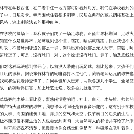
寺在学校西北，在二者中任一地方都可以看到对方。我们在学校看到的
子中，日尼贡卡。寺周围就住着很多喇嘛，民居在典型的藏式碉楼基础上
风格，涂上喇嘛法衣的那种红色。
学校的操场上，我和孩子们踢了一场足球赛。正值世界杯期间，足球火
知道什么是世界杯，足球规则也不懂，瞎踢。瞎踢就瞎踢，反正我也不太
对攻，不管球到哪追的都是一群，倒腾出来给我都是无人防守。突破，呵
篮球架了，可是，没有球门！对，这个操场没有球门。算了，触及底线就
对这种玩法感到很开心，以前没人带他们玩足球。相比起来，大孩子们
且玩的很棒。据说东竹林寺的喇嘛都打不过他们，藏语老师达瓦的球技也
我就和达瓦老师交锋了，白同学也加入进来，两派各加几个学生，全场篮
战，的确喘得厉害，加上球艺太烂，没多会儿就退下了。
场旁的木桩上看比赛，蛮悠闲惬意的吧，神山、白云、木头堆、帅帅的
城市街头篮球差的球技，我想课余时间还是有很多乐趣的，这有别于学校
的人群、周围的建筑工地、浑浊的空气和天空，快节奏目的迷失的生活，
让不懂浪漫不懂生活的人也会受到熏陶，大自然与人的和谐共存给了外来
一时可能还说不清楚，但慢慢地你会感觉到像是有一种磁场在吸引着你，