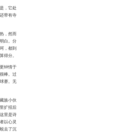
是，它处
还带有寺
热，然而
明白。分
呵，都到
算得分。
更钟情于
很棒。过
球赛。无
藏族小伙
里扩招后
这里是诗
者以心灵
蜕去了沉