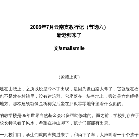
2006年7月云南支教行记（节选六）
新老师来了
文/smallsmile
（
紧接上页
）
在山腰上，之所以说是冷不丁出现，是因为盘山路太弯了，它就躲在石
也不是建在村镇里，没有建筑群。它座落在一块空地上，旁边是六角经幡
地方。那栋建筑就像是祈祷完后坐在那孤零零地守望着什么似的。
教学楼是05年世界自然基金会出资帮助修建的。而之前，学校则存在于
校长特意看了风水，希望在神山脚下，孩子们都能有出息。
到校门口，学生们就闻声聚过来了，和尚下了车，大声叫着一个个孩子