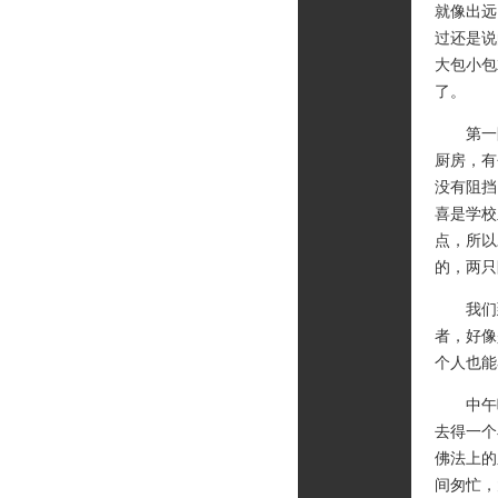
就像出远
过还是说
大包小包
了。
第一眼
厨房，有
没有阻挡
喜是学校
点，所以
的，两只
我们到
者，好像
个人也能
中午吃
去得一个
佛法上的
间匆忙，