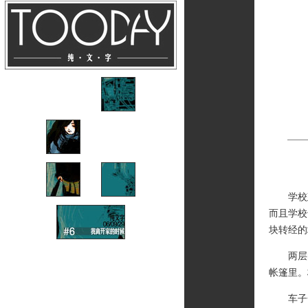
学校建
而且学校
块转经的
两层的
帐篷里。
车子一