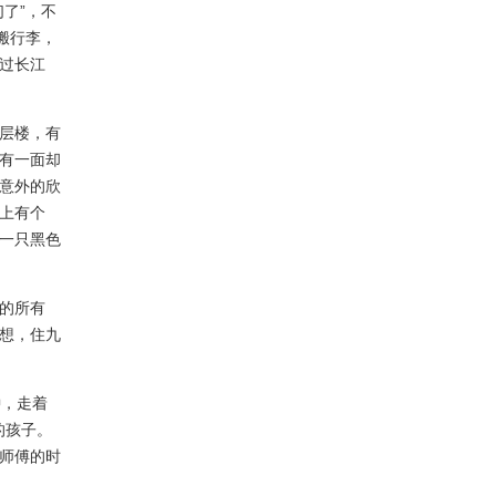
了”，不
搬行李，
过长江
层楼，有
有一面却
意外的欣
上有个
一只黑色
的所有
想，住九
，走着
的孩子。
师傅的时