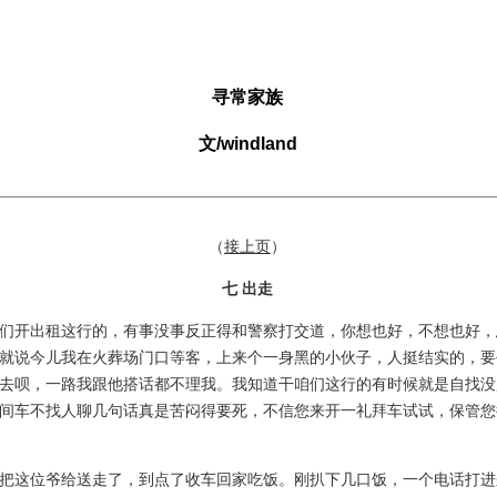
寻常家族
文/windland
（
接上页
）
七 出走
开出租这行的，有事没事反正得和警察打交道，你想也好，不想也好，
就说今儿我在火葬场门口等客，上来个一身黑的小伙子，人挺结实的，要
去呗，一路我跟他搭话都不理我。我知道干咱们这行的有时候就是自找没
间车不找人聊几句话真是苦闷得要死，不信您来开一礼拜车试试，保管您
这位爷给送走了，到点了收车回家吃饭。刚扒下几口饭，一个电话打进