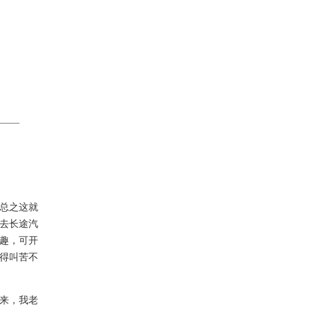
总之这就
去长途汽
趣，可开
得叫苦不
来，我老