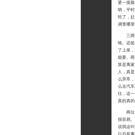
婆一接脸
呐，平时
吃了，赶
调查哪里
三两下
咯。还挺
了上座，
能要。两
算是离家
人，真是
么异常，
么去汽车
往，这一
真的真的
两位沉
很容易。
说我这叫
以后有事