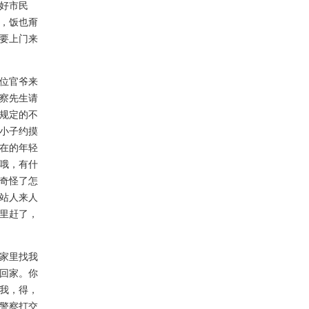
好市民
，饭也甭
要上门来
位官爷来
察先生请
规定的不
小子约摸
在的年轻
哦，有什
奇怪了怎
站人来人
里赶了，
家里找我
回家。你
我，得，
警察打交