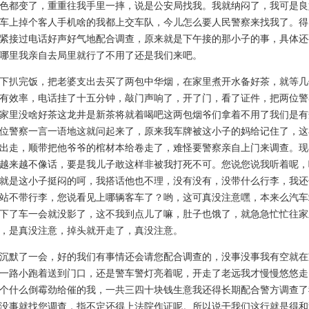
色都变了，重重往我手里一摔，说是公安局找我。我就纳闷了，我可是良
车上掉个客人手机啥的我都上交车队，今儿怎么要人民警察来找我了。得
紧接过电话好声好气地配合调查，原来就是下午接的那小子的事，具体还
哪里我亲自去局里就行了不用了还是我们来吧。
扒完饭，把老婆支出去买了两包中华烟，在家里煮开水备好茶，就等几
有效率，电话挂了十五分钟，敲门声响了，开了门，看了证件，把两位警
家里没啥好茶这龙井是新茶将就着喝吧这两包烟爷们拿着不用了我们是有
位警察一言一语地这就问起来了，原来我车牌被这小子的妈给记住了，这
出走，顺带把他爷爷的棺材本给卷走了，难怪要警察亲自上门来调查。现
越来越不像话，要是我儿子敢这样非被我打死不可。您说您说我听着呢，
就是这小子挺闷的呵，我搭话他也不理，没有没有，没带什么行李，我还
站不带行李，您说看见上哪辆客车了？哟，这可真没注意嘿，本来么汽车
下了车一会就没影了，这不我到点儿了嘛，肚子也饿了，就急急忙忙往家
，是真没注意，掉头就开走了，真没注意。
默了一会，好的我们有事情还会请您配合调查的，没事没事我有空就在
一路小跑着送到门口，还是警车警灯亮着呢，开走了老远我才慢慢悠悠走
个什么倒霉劲给催的我，一共三四十块钱生意我还得长期配合警方调查了
没事就找您调查，指不定还得上法院作证呢。所以说干我们这行就是得和