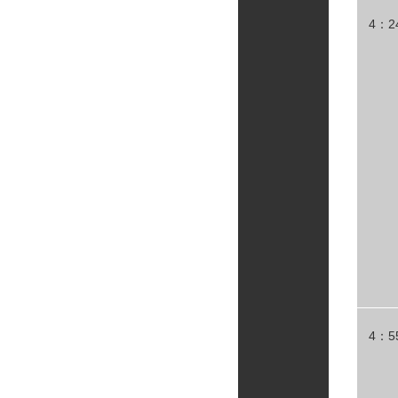
4：2
4：5