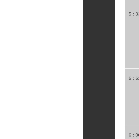
5：3
5：5
6：0