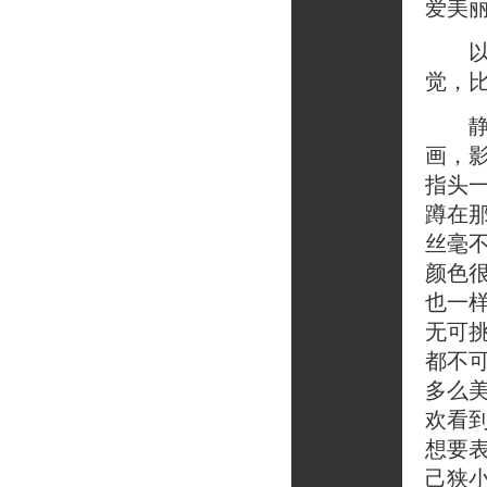
爱美
以前
觉，
静静
画，
指头
蹲在
丝毫
颜色
也一
无可
都不
多么
欢看
想要
己狭