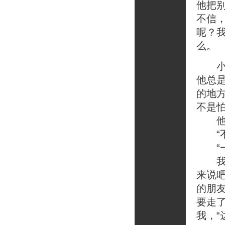
他把
不信
呢？
么。
小普
他总
的地
不是
他抱
“不
“一
我又
来说
的朋
要走了
我，“