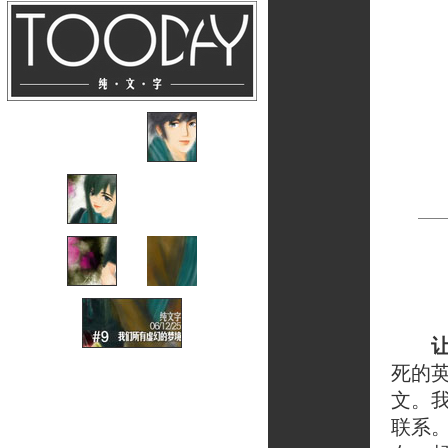
死的
文。
联系