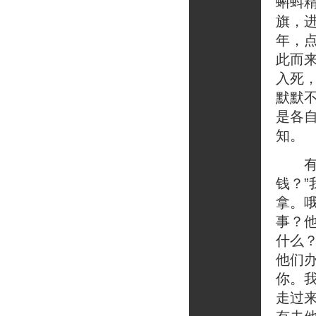
蝌蚪
旗，
年，
此而
入死
默默
是各
知。
有天
钱？”
拿。
事？
什么
他们
你。
走过