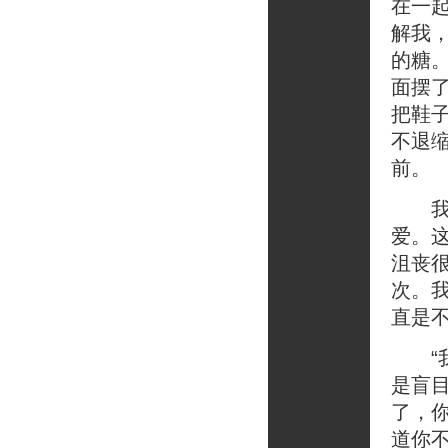
在一
解我
的糖
面摆
把鞋
不退
前。
我们
爱。
沮丧
次。
直是
“我
是盲
了，
道你