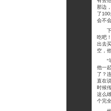
有去
那边
了10
会不
下午
吃吧
出去
空，
“等
他一
了？
直在
时候
这么
个完