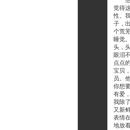
他很
觉得
性。
子，
个荒
睡觉
头，
眼泪
点点
宝贝
员。
你想
有爱
我除
又新
表情
地放着