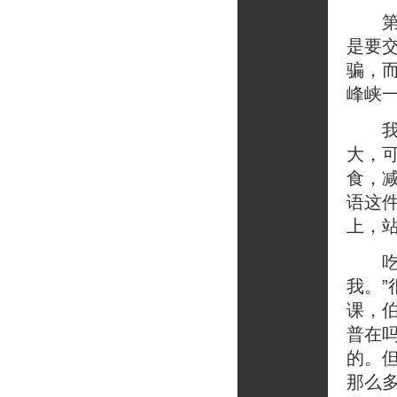
第二
是要
骗，
峰峡
我终
大，
食，
语这
上，
吃饭
我。
课，
普在
的。
那么