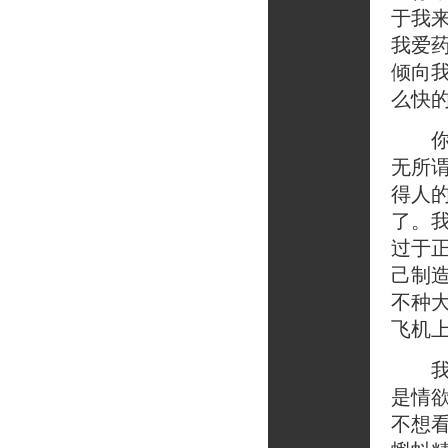
于我
我爱
倾向
么快
你在
无所
得人
了。
过于
己制
不种大
飞机
我不
是情
不想