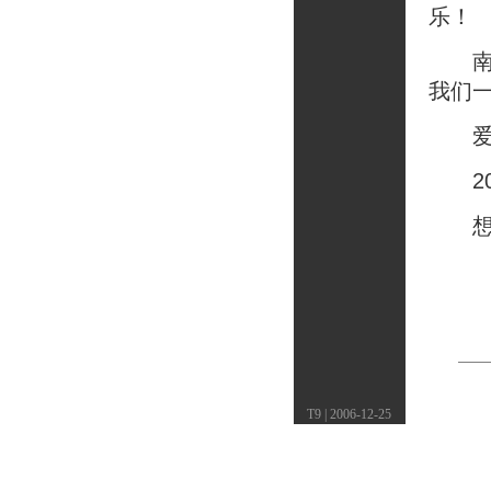
乐！
南方
我们
爱我
20
想起S
T9 | 2006-12-25