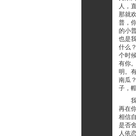
人，
那就
普，
的小
也是
什么
个时
有你
明。
南瓜
子，
我们
再在
相信
是否
人依