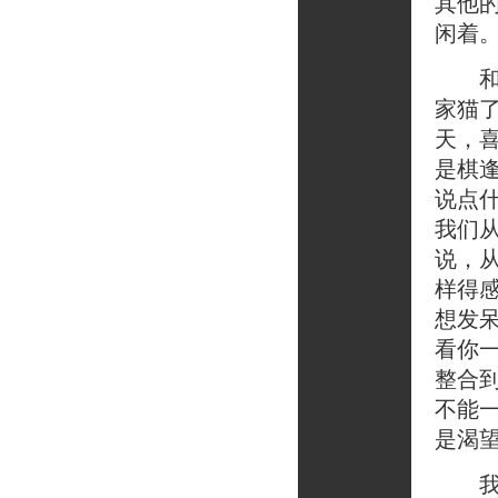
其他
闲着
和彬
家猫
天，
是棋
说点
我们
说，
样得
想发
看你
整合
不能
是渴
我喜