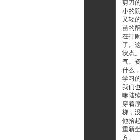
剪刀
小的
又轻
苗的
在打
了。
状态
气。
什么
学习
我们
嘛陆
穿着
梯，
他拾
重新
方。