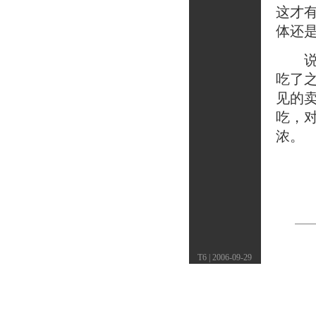
这才
体还
说到
吃了
见的
吃，
浓。
T6 | 2006-09-29