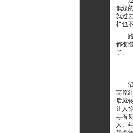
过了
低矮
就过
样也
路途
都变
了。
沿途
高原
后就
让人
寺看
人。
我着