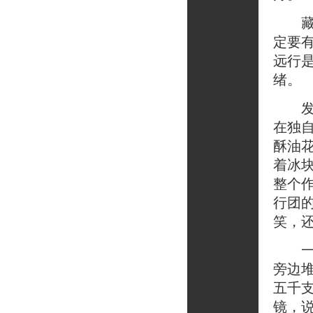
藏民
定要
远行
绪。
发短
在独
酥油
着冰
整个
行团
笑，
一个
旁边
五千
镜，