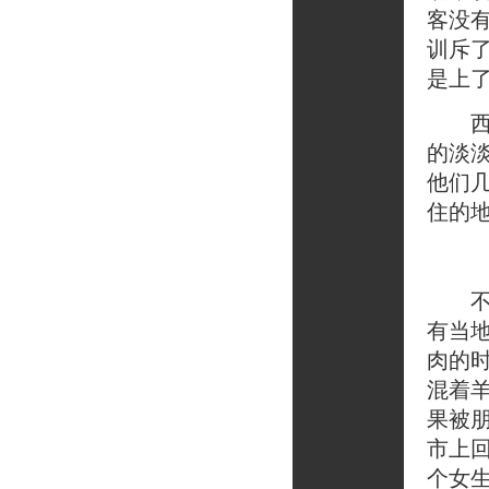
客没
训斥
是上
西宁
的淡
他们
住的
不是
有当
肉的
混着
果被
市上
个女