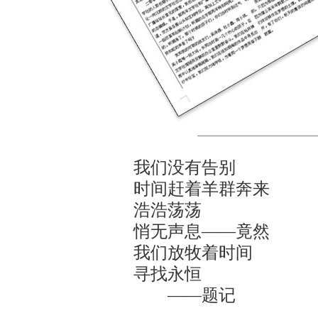
我们没有告别
时间赶着羊群奔来
浩浩荡荡
悄无声息——竟然
我们放牧着时间
寻找永恒
——题记