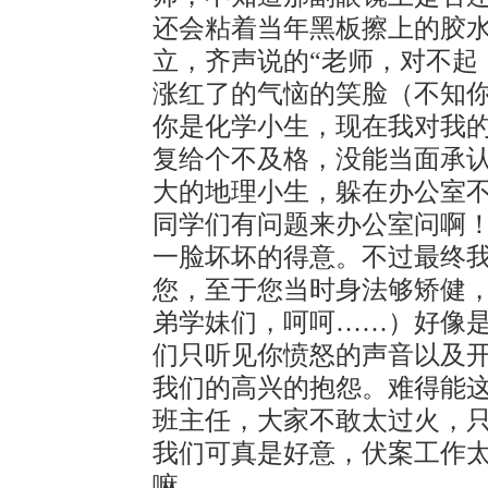
还会粘着当年黑板擦上的胶
立，齐声说的“老师，对不起
涨红了的气恼的笑脸（不知
你是化学小生，现在我对我
复给个不及格，没能当面承
大的地理小生，躲在办公室不
同学们有问题来办公室问啊！
一脸坏坏的得意。不过最终
您，至于您当时身法够矫健
弟学妹们，呵呵……）好像
们只听见你愤怒的声音以及
我们的高兴的抱怨。难得能
班主任，大家不敢太过火，
我们可真是好意，伏案工作
嘛。