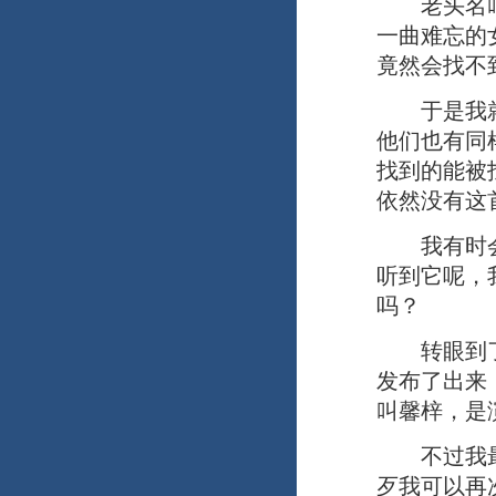
老头名叫景
一曲难忘的
竟然会找不
于是我就去
他们也有同
找到的能被
依然没有这
我有时会想
听到它呢，
吗？
转眼到了2
发布了出来
叫馨梓，是
不过我最感
歹我可以再