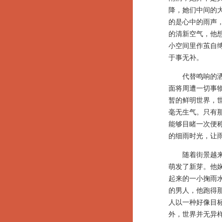
降，她们中间的
的是心中的雨声
的清新空气，他
小空间里作茧自
于事无补。
代替鸣响的洒水
面将周遭一切事
暂的鲜明世界，
毫无生气。只有
能够目睹一次便
的细雨时光，让
随着街景越来越
萌发了新芽。他
起来的一小掬雨
的男人，他跑得
人以一种好像目
外，世界并无异