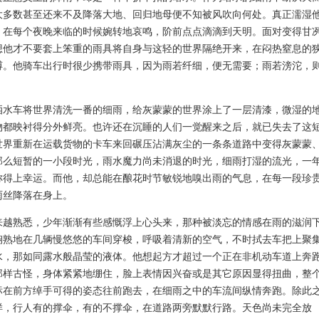
大多数甚至还来不及降落大地、回归地母便不知被风吹向何处。真正濡湿
，在每个夜晚来临的时候婉转地哀鸣，阶前点点滴滴到天明。面对变得甘
想他才不要套上笨重的雨具将自身与这轻的世界隔绝开来，在闷热窒息的
缚。他骑车出行时很少携带雨具，因为雨若纤细，便无需要；雨若滂沱，
车将世界清洗一番的细雨，给灰蒙蒙的世界涂上了一层清漆，微湿的
物都映衬得分外鲜亮。也许还在沉睡的人们一觉醒来之后，就已失去了这
世界重新在运载货物的卡车来回碾压沾满灰尘的一条条道路中变得灰蒙蒙
那么短暂的一小段时光，雨水魔力尚未消退的时光，细雨打湿的流光，一
称得上幸运。而他，却总能在酿花时节敏锐地嗅出雨的气息，在每一段珍
雨丝降落在身上。
熟悉，少年渐渐有些感慨浮上心头来，那种被淡忘的情感在雨的滋润
娴熟地在几辆慢悠悠的车间穿梭，呼吸着清新的空气，不时拭去车把上聚
水，那如同露水般晶莹的液体。他想起方才超过一个正在非机动车道上奔
那样古怪，身体紧紧地绷住，脸上表情因兴奋或是其它原因显得扭曲，整
标在前方绰手可得的姿态往前跑去，在细雨之中的车流间纵情奔跑。除此
样，行人有的撑伞，有的不撑伞，在道路两旁默默行路。天色尚未完全放