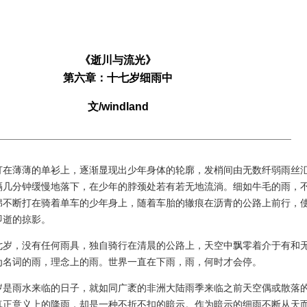
《逝川与流光》
第六章：十七岁细雨中
文/windland
薄薄的单衫上，逐渐显现出少年身体的轮廓，发梢间由无数纤弱雨丝
隔几分钟缓慢地落下，在少年的脖颈处若有若无地流淌。细如牛毛的雨，
绵不断打在骑着单车的少年身上，随着车胎的辙痕在沥青的公路上前行，
即逝的掠影。
，没有任何雨具，独自骑行在清晨的公路上，天空中飘零着介于有和
为名词的雨，理念上的雨。世界一直在下雨，雨，何时才会停。
雨水来临的日子，就如同广袤的非洲大陆雨季来临之前天空偶或散落
真正意义上的降雨，却是一种不折不扣的暗示。作为暗示的细雨不断从天