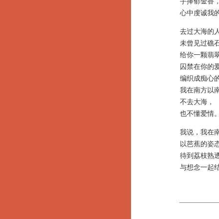
手捧郁金香
心中虔诚我的
去过大海的人
未曾见过礁石
给你一颗翡翠
囚禁在你的爱
编织成痴心的
我在南方以南
不去大海，
也不懂爱情
我说，我在南
以芭蕉的姿态
待到荔枝熟透
与想念一起结