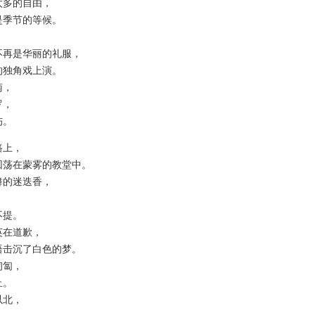
多的自由，
季节的等候。
，
再是华丽的礼服，
独角戏上演。
，
，
。
上，
荡在蒙雾的教堂中。
的迷迭香，
，
提。
在道歉，
击沉了白色的梦。
匐，
。
北，