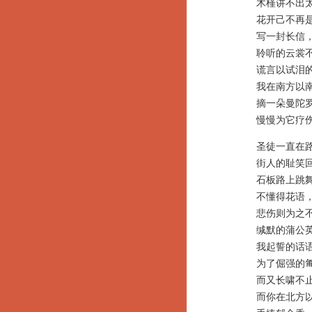
木槿讲不出太
花开己不再是
写一封长信
聆听的云裳不
谎言以试泪的
我在南方以南
摘一朵曼陀罗
慢慢为它疗伤
圣徒一直在路
街人的耻笑回
石板路上跳舞
不懂得花语
悲伤则为之不
缄默的蒲公英
我起誓的话语
为了倔强的匍
而又长啸不止
而你在北方以