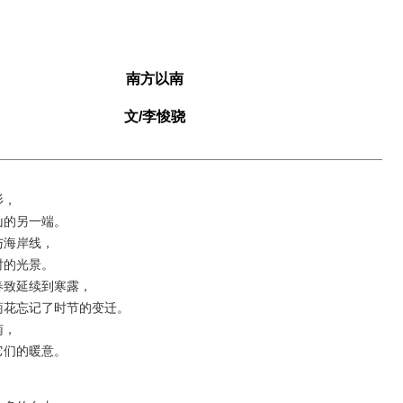
南方以南
文/李悛骁
，
的另一端。
海岸线，
的光景。
致延续到寒露，
花忘记了时节的变迁。
，
们的暖意。
，