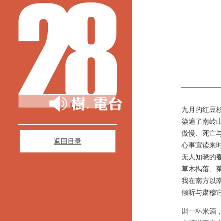
九月的红豆杉
染遍了南岭山
傲慢、死亡与
返回目录
心事宣读来时
无人知晓的春
草木揭落、菊
我在南方以南
倾听与肃穆它
斟一杯米酒