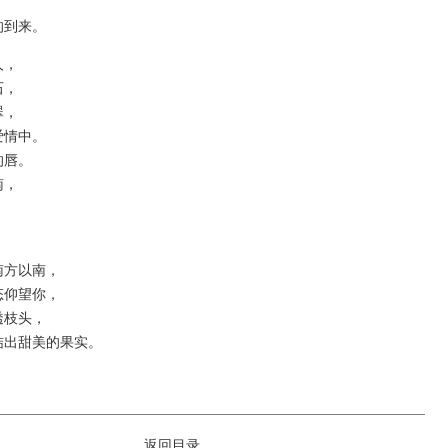
，
到来。
，
，
，
情中。
唇。
，
。
方以南，
仰望你，
枝头，
出甜美的果实。
返回目录