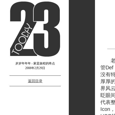
老实
岁岁年年年 - 家是旅程的终点
管De
2008年2月29日
没有
厚厚
返回目录
界风
眨眼间
代表整
Ico