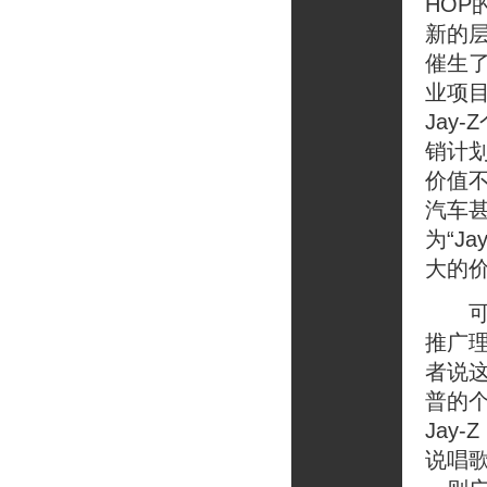
HOP
新的
催生了名
业项
Jay
销计划
价值
汽车
为“J
大的
可喜
推广
者说
普的
Jay
说唱歌