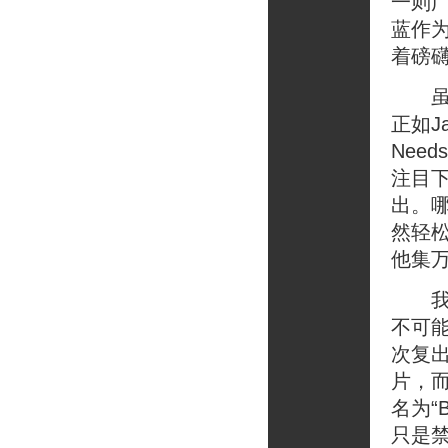
一则广
蓝作
着磅
虽然在
正如Ja
Nee
注目下
出。
然轻
他集万
我觉
不可能
次复
片，
名为“
只是禁