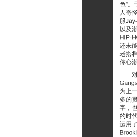
色”。
人奇怪
服Ja
以及潮
HIP
还未能
老搭档
你心
对了，
Gan
为上一
多的
字，也
的时
运用了
Bro