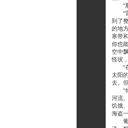
“那
“雷
到了
的地
寒带
你也
空中
怪状
“在
太阳
去。
“你
河流
饥饿
海盗
葡萄