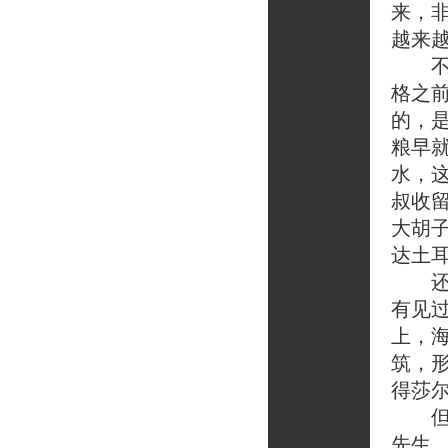
来，
越来
不过
格之
的，
粮早
水，
叔收
大胡
达土
还有
有见
上，
筑，
得莎
但莎
先生