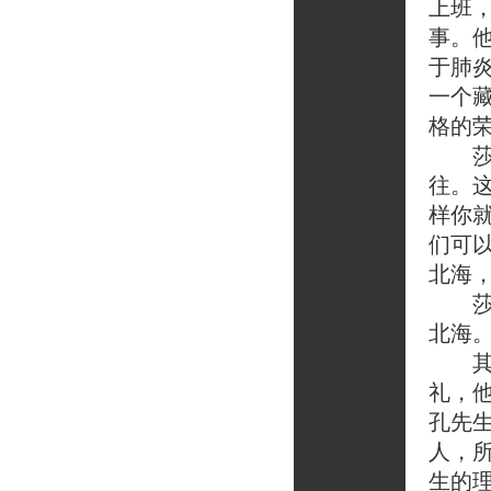
上班
事。
于肺
一个
格的
莎尔
往。
样你
们可
北海，
莎尔
北海
其实
礼，
孔先
人，
生的