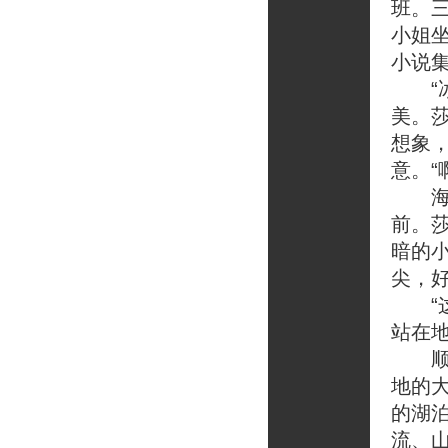
班。
小姐
小说
“冰
美。
想象
意。“
海伦
前。
暗的
尖，
“这
站在
顺着
地的
的湖
流、