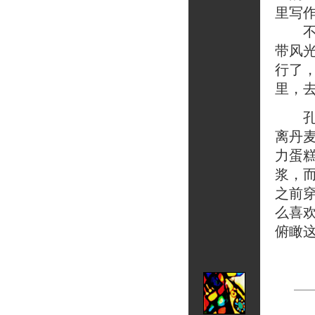
里写
不错
带风
行了
里，
孔先
离丹
力蛋
浆，
之前
么喜
俯瞰