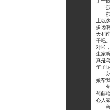
了一般
莎尔
莎尔
上就
多远
天和
干吧
对啦
生家
真是
笛子
莎尔
娘帮我
葡萄
萄藤
心人
善解