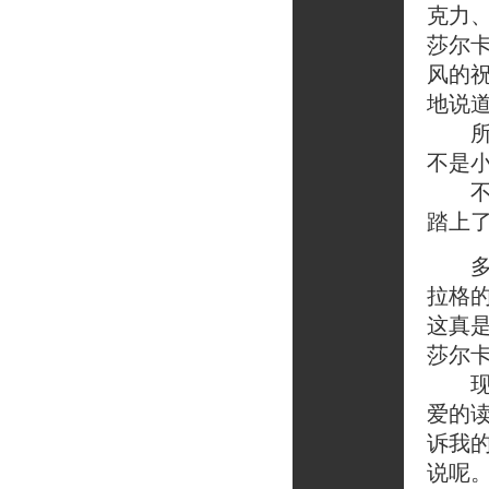
克力
莎尔
风的
地说道
所有
不是小
不管
踏上
多年
拉格
这真
莎尔
现在
爱的
诉我
说呢