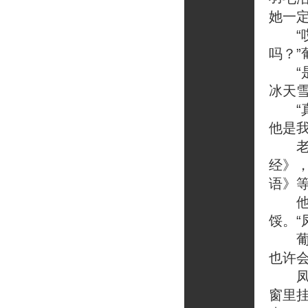
她一
“哎
吗？
“是
冰天
“真
他是
老杨
经》
语》等
他摇
馁。“
葡萄
也许会
凤仪
窗里