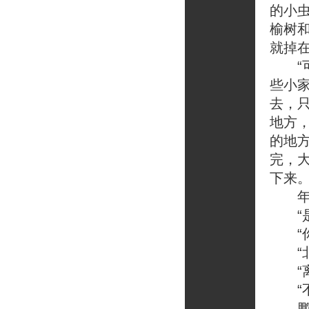
的小
榆树
就掉
“可
些小家
去，
地方
的地
完，
下来。
年老
“是
“你
“北
“离
“不
鹏鸟