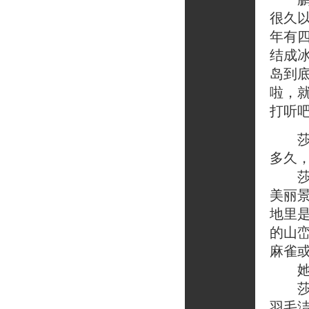
很久
年有
结成
岛到
啦，
打听
莎尔
多久
莎尔
美丽
地里
的山
麻雀
她在
莎尔
羽毛