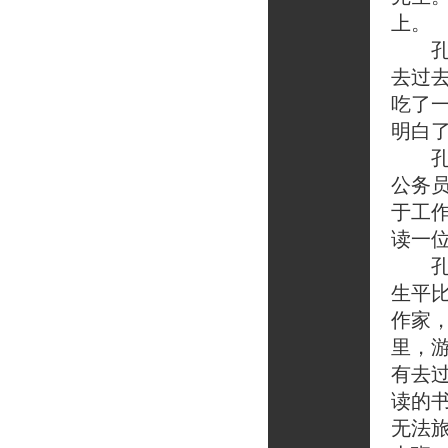
上。
孔先
去过
吃了
明白
孔先
公务
于工
读一
孔先
生平
作家
里，
有去
读的
无法