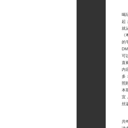
它
喝
起
就
《
的
D
可
直
内
多
照
本
宜
丝
我
共