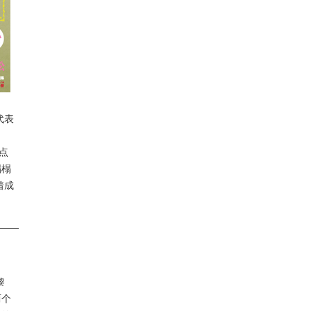
代表
点
榻榻
着成
黎
两个