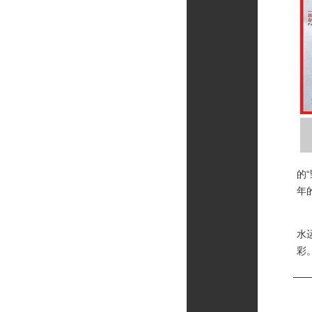
的
年
虽
水
彩