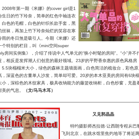
08年第一期《米娜》的cover girl是1
份生日的竹下玲奈，简单的红色中袖连衣
，白色的毛帽，白色的针织长款手套，黑
的丝袜，再加上竹下玲奈灿烂的笑容在寒
冷雨的冬日煞是吸引人。今期《米娜》还
一个特别的栏目，叫《mini空间super
ovely房间实例集》，介绍了传说中人气单元的“狭小时髦的房间”。“小”并不
促，相反是发挥潮人们创意的最好领域。23岁的平野香奈惠的原色风格房
，5.5块榻榻米大小，绿色的森林主题墙面画，白色简洁的梳妆台，彩色原
纸，深蓝色的古董单人沙发，简单却可爱。20岁的本木亚美的房间有6块
大小，深棕色的木纹家具，极具收纳能力的藤篮收纳柜，白色纱窗，充盈
甜美的气息。
（文/马马木耳）
又见郭晶晶
特约摄影师杰拉德·让西朗专程从巴
飞到北京，在跳水馆里焦灼地等了将近