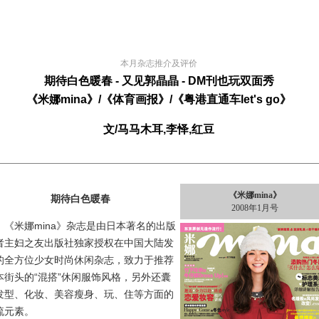
本月杂志推介及评价
期待白色暖春 -
又见郭晶晶 - DM刊也玩双面秀
《米娜mina》/《体育画报》/《粤港直通车let's go》
文/马马木耳,李怿,红豆
《米娜mina》
期待白色暖春
2008年1月号
米娜mina》杂志是由日本著名的出版
者主妇之友出版社独家授权在中国大陆发
的全方位少女时尚休闲杂志，致力于推荐
本街头的“混搭”休闲服饰风格，另外还囊
发型、化妆、美容瘦身、玩、住等方面的
流元素。