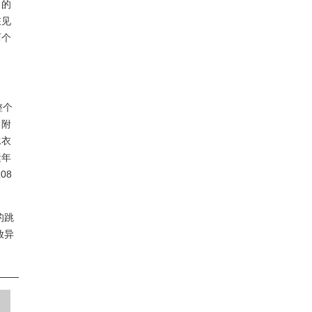
角的
在见
两个
整个
、附
泳衣
运年
08
的跳
放异