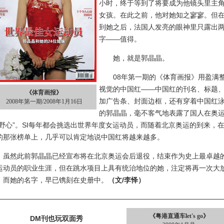
小时，终于等到了将要成为他镜头里主
女孩。在此之前，他对她知之寥寥。但
到她之后，法国人发亮的眼神里只露出
字——值得。
她，就是郭晶晶。
08年第一期的《体育画报》用盈满
视觉的中国红——中国红的刊名、标题
《体育画报》
加广告条、封面边框，还有穿着中国红
2008年第一期/2008年1月16日
的郭晶晶，毫不客气地表露了国人在奥
“野心”。SI每年都会挑选出世界年度女运动员，而随着北京奥运的到来，在
的那张榜单上，几乎可以肯定地说中国红将越来越多。
然此前郭晶晶已经宣布将在北京奥运会后退役，结束作为史上最卓越
运动员的职业生涯，但在跳水项目上具有统治地位的她，注定将再一次大
。而她的名字，早已镌刻在史册中。
（文/李怿）
《粤港直通车let's go》
DM刊也玩双面秀