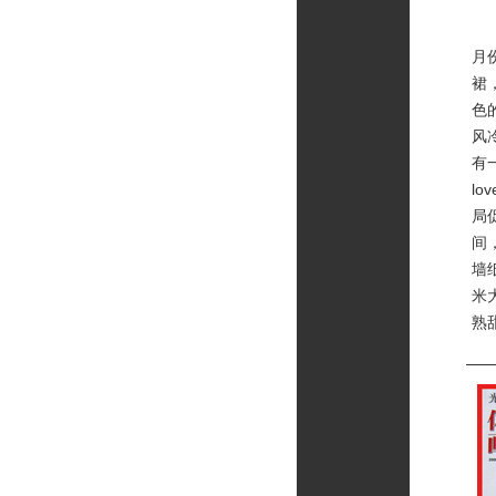
20
月
裙
色
风
有
l
局
间
墙
米
熟