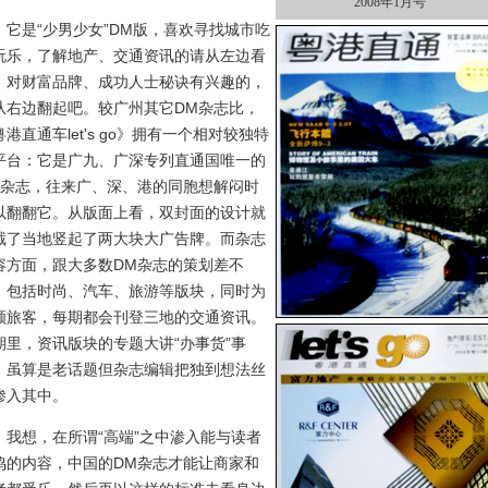
2008年1月号
是“少男少女”DM版，喜欢寻找城市吃
玩乐，了解地产、交通资讯的请从左边看
；对财富品牌、成功人士秘诀有兴趣的，
从右边翻起吧。较广州其它DM杂志比，
粤港直通车let's go》拥有一个相对较独特
平台：它是广九、广深专列直通国唯一的
M杂志，往来广、深、港的同胞想解闷时
以翻翻它。从版面上看，双封面的设计就
截了当地竖起了两大块大广告牌。而杂志
容方面，跟大多数DM杂志的策划差不
：包括时尚、汽车、旅游等版块，同时为
顾旅客，每期都会刊登三地的交通资讯。
期里，资讯版块的专题大讲“办事货”事
，虽算是老话题但杂志编辑把独到想法丝
渗入其中。
想，在所谓“高端”之中渗入能与读者
鸣的内容，中国的DM杂志才能让商家和