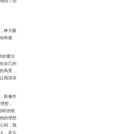
地拍了拍
，睁大眼
动和激
同样的爱尔
在自己的
的风景，
让我深深
，影像作
的理想，
动听的歌
他的理想
心间，我
人，这么