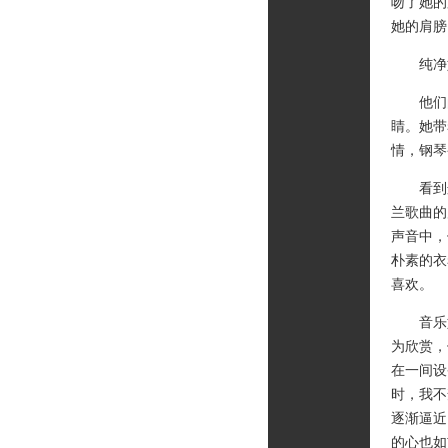
吻了她的
她的肩膀
纯净如
他们的
睛。她带
情，钢琴
看到这里
兰歌曲的
声音中，
朴素的衣
喜欢。
音乐如
为欣赏，
在一间设
时，我不
逐渐逼近
的心也如