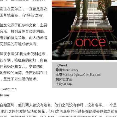
生在爱尔兰，一直都是喜欢
国草地遍布，有“绿岛”之称。
文化源于凯尔特文化，主要
音乐、舞蹈及体育传统构成。
电影的就是音乐。两人的爱情
同那里的草地或者大海。
夜拿着CD机走出便利超市，
的车辆，暗红色的街灯，白色
《Once》
住着妈妈和女儿。交错的街
导演
/John Carney
她年轻的面庞。放声歌唱在回
主演
/Marketa Irglova,Glen Hansard
，坚定了对生活的追求。
制片
/爱尔兰
上映
/2006年
 want me
y me
至终，他们两人都没有姓名。他们之间没有称呼，没有名字。一个是g
rl。他们之间的爱情恬淡如菊花，他们之间最多的不过是在他要去伦敦之前