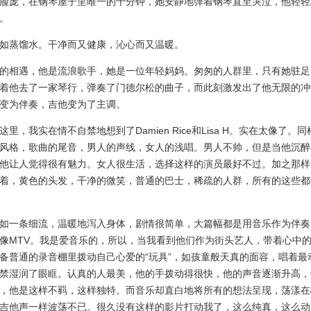
脸庞，在钢琴屋子里唯一的十分钟，她安静地弹着钢琴直至哭泣，他轻轻
。
蒸馏水。干净而又健康，沁心而又温暖。
相遇，他是流浪歌手，她是一位年轻妈妈。匆匆的人群里，只有她驻足
着他去了一家琴行，弹奏了门德尔松的曲子，而此刻激发出了他无限的冲
变为伴奏，吉他变为了主调。
，我实在情不自禁地想到了Damien Rice和Lisa H。实在太像了。
风格，歌曲的尾音，男人的声线，女人的浅唱。男人不帅，但是当他沉醉
他让人觉得很有魅力。女人很生活，选择这样的演员最好不过。加之那样
着，黄色的头发，干净的微笑，普通的巴士，稀疏的人群，所有的这些都
一条细流，温暖地泻入身体，剧情很简单，大篇幅都是用音乐作为伴奏
像MTV。我是爱音乐的，所以，当我看到他们作为街头艺人，带着心中
备普通的录音棚里拨动自己心爱的“玩具”，如孩童般天真的面容，唱着最
禁湿润了眼眶。认真的人最美，他的手拨动得很快，他的声音逐渐升高，
，他是这样不羁，这样独特。而音乐却直白地将所有的想法呈现，荡漾在
吉他声一样波荡不已。很久没有这样的影片打动我了，这么纯真，这么动