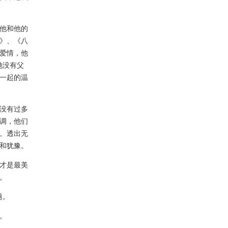
他和他的
》、《八
爱情，他
她没有父
一起的温
没有过多
调，他们
。透出无
和犹豫。
才是最美
。
题。
。