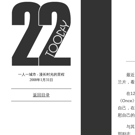
一人一城市 - 漫长时光的里程
最近《O
2008年1月31日
兰片，看
在12
返回目录
《Onc
自己，在
慰自己的
与其说
部励志、