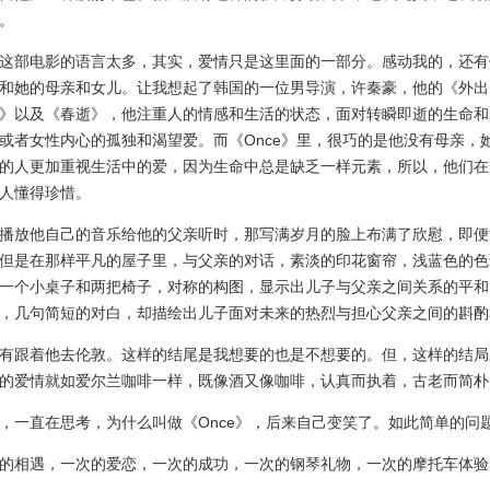
。
部电影的语言太多，其实，爱情只是这里面的一部分。感动我的，还有
和她的母亲和女儿。让我想起了韩国的一位男导演，许秦豪，他的《外出
》以及《春逝》，他注重人的情感和生活的状态，面对转瞬即逝的生命和
或者女性内心的孤独和渴望爱。而《Once》里，很巧的是他没有母亲，
的人更加重视生活中的爱，因为生命中总是缺乏一样元素，所以，他们在
人懂得珍惜。
放他自己的音乐给他的父亲听时，那写满岁月的脸上布满了欣慰，即便
但是在那样平凡的屋子里，与父亲的对话，素淡的印花窗帘，浅蓝色的色
一个小桌子和两把椅子，对称的构图，显示出儿子与父亲之间关系的平和
，几句简短的对白，却描绘出儿子面对未来的热烈与担心父亲之间的斟酌
跟着他去伦敦。这样的结尾是我想要的也是不想要的。但，这样的结局
的爱情就如爱尔兰咖啡一样，既像酒又像咖啡，认真而执着，古老而简朴
直在思考，为什么叫做《Once》，后来自己变笑了。如此简单的问
相遇，一次的爱恋，一次的成功，一次的钢琴礼物，一次的摩托车体验