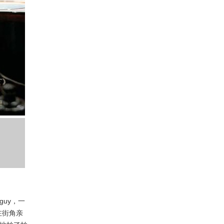
uy，一
在街角亲