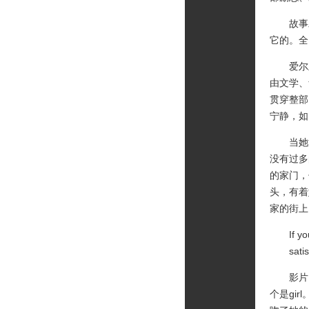
故事发
它的。全
爱尔兰
由文学、
贯穿整部
宁静，如
当她深
没有过多
的家门，
头，有着
家的街上
If you
satisf
影片自始
个是gi