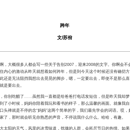
跨年
文/苏佾
大概很多人都会写一些关于告别2007，迎来2008的文字。你啊会不
住内心的激动从昨天就想着如何跨年，但是到今天这个时候还没有确切方
此还是无法阻挡我想出去晃晃的脚步，嗯，一定要出去，即使不是那么喜
就是要出去。
你别吃醋了……虽然我一直都是给爸爸打电话发短信，但是昨天我却梦
到了小时候，妈妈你陪着我玩和看书的样子，那么温馨的画面。就像我自
口头禅就是不停的念“妈妈”这两个简单的字，我们最先学会的词语。哎，
家了，那时就会听见你熟悉的声音，不停说我什么什么。哈哈，有趣。
太阳的天气，风里的冰雪味道，扰攘的人群，会耗尽节日的热情。如果