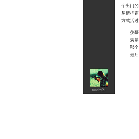
个出门的
尽情挥霍
方式活过
羡慕那
羡慕可
那个，
最后，
tooday21