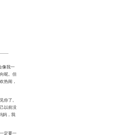
会像我一
向呢。但
欢热闹，
见你了。
己以前没
妈妈，我
一定要一