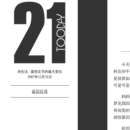
今天啊，
样压抑不
诗生活 - 最简文字的最大责任
2007年12月31日
是就算如
可是可是
返回目录
妈妈，
梦见我回
有知觉的
就快要回
杭州大