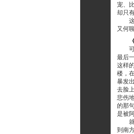
宠、
却只有
这说
又何
可是
最后
这样
楼，
暴发
去脸
悲伤
的那
是被
就这
到南