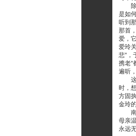
除了
是如
听到
那首
爱，
爱玲
悲”
携老
遍听
这首
时，
方固
金玲
南方
母亲
永远