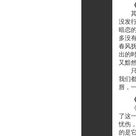
其实
没发
暗恋
多没
春风
出的
又黯
只是
我们
唇，
《乌
了这
忧伤
的是