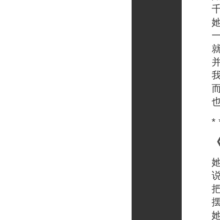
千万
她挂
一串
就在
并没
我以
而使
也让
* * *
她说
说完
把她
摆在
她又