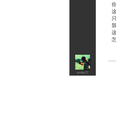
你的
这让
只好
我一
这双
怎么
tooday21