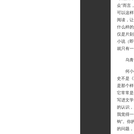
众”而言
可以这样
阅读，让
什么样的
仅是片刻
小说（即
就只有一
乌青：
何小竹
史不是《
是那个样
它常常是
写进文学
的认识，
我觉得一
钩”。你
的问题，