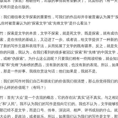
版成本（保底）相吻合时，出版的事情就有望解决了。比如你的《有一天
天终归是会出版的。
我们都信奉文学探索的重要性，可我们的作品却并非被普遍认为属于“
么你对被普遍认为的“探索文学”或“先锋文学”是什么看法？
：探索是文学的本质，文学不探索，就是死文学。既是探索，就有成功
索，是在传统的基础上，又迈进了一步。或者说，给文学提供了一种新的
了新的写作主题和表现手法，从而拓展了文学的既有疆界。反之，就是失
你的问题，我认为，在我们看到的很多被冠以“探索”和“先锋”的中国文学
，或称“伪探索”。为什么这么说呢？只要我们稍有一些阅读经验，就会知
探索”和“先锋”为标榜的赝品，没有新的发现，也没有新的表现。所以，如
，那是一件好事。我很欣赏这句话：他们如果是，我就不是。
我们的写作对我们自己和朋友们的价值我们很清楚，那么你觉得我们的
什么样的价值呢？（有吗？）
首先“大众”是一个含混的概念，它的存在比“真实”还不真实。与之相
众”和“人民”。我不认为我们的写作是指向它们的。我也不认为，文学能够
那已经不是文学，而是口号、传单、演说词、相声、评书或别的什么。就
大众的，是政治，或者娱乐。所以，如果我们认为我们的写作是文学，那