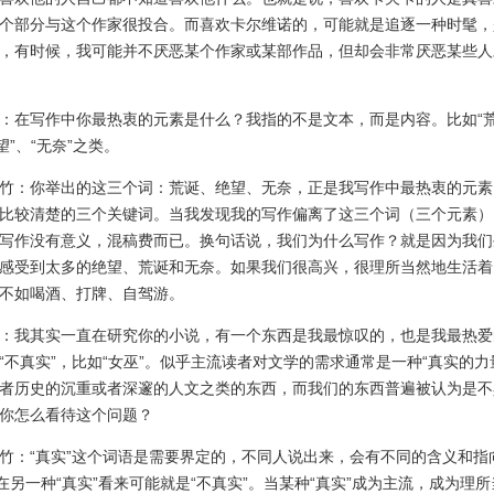
个部分与这个作家很投合。而喜欢卡尔维诺的，可能就是追逐一种时髦，
，有时候，我可能并不厌恶某个作家或某部作品，但却会非常厌恶某些人
在写作中你最热衷的元素是什么？我指的不是文本，而是内容。比如“
望”、“无奈”之类。
：你举出的这三个词：荒诞、绝望、无奈，正是我写作中最热衷的元素
比较清楚的三个关键词。当我发现我的写作偏离了这三个词（三个元素）
写作没有意义，混稿费而已。换句话说，我们为什么写作？就是因为我们
感受到太多的绝望、荒诞和无奈。如果我们很高兴，很理所当然地生活着
不如喝酒、打牌、自驾游。
我其实一直在研究你的小说，有一个东西是我最惊叹的，也是我最热爱
“不真实”，比如“女巫”。似乎主流读者对文学的需求通常是一种“真实的力
者历史的沉重或者深邃的人文之类的东西，而我们的东西普遍被认为是不
你怎么看待这个问题？
：“真实”这个词语是需要界定的，不同人说出来，会有不同的含义和指
”在另一种“真实”看来可能就是“不真实”。当某种“真实”成为主流，成为理