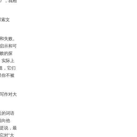
》，我相
探索文
和失败。
启示和可
败的探
，实际上
道，它们
果你不被
写作对大
近的词语
指向他
是说，最
它对“大