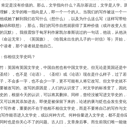
，肯定是没有价值的。那么，文学指向什么？高尔基说过，文学是人学。
理解，文学的唯一指向是人，即一个一个的人。当我们的写作被这一个一
他或她了解到我们在写什么（想什么），以及为什么这么写（这样写带给
触动和联想），那么，我们的写作自然就获得了某种价值（或许改变人生
的沉默）。我很震惊于匈牙利作家凯尔泰斯说过的一句话，他说，从他决
《命运无常》、《英国旗》、《给我未出生的儿子的一封信》等）开始，
个读者，那个读者就是他自己。
你相信文学史吗？
：英国有英国文学史，中国自然也有中国文学史。但无论是英国还是中
圣经》，也不是《论语》。《圣经》或《论语》现在是什么样子，过了若
子，不会多一字，也不会少一字，更不可能有人将它改写。但文学史就不
要被改写的。改写的原因是，人们的认识变了，对文学的标准变了，因此
史的，根据今天的认识，可以将其删掉。同样，曾经没被写进文学史的，
又可以将其添加进去。即便是被保留下来的，论述的褒与贬也会发生变化
个写作者，重要的不在于他相不相信文学史，而是不要将自己的写作与文
的写作能否进入文学史，或以何种方式、何种份量进入文学史，都不是你
同时也是你关心不了的问题。古人曰，文章身后事。而生前我们唯一能做