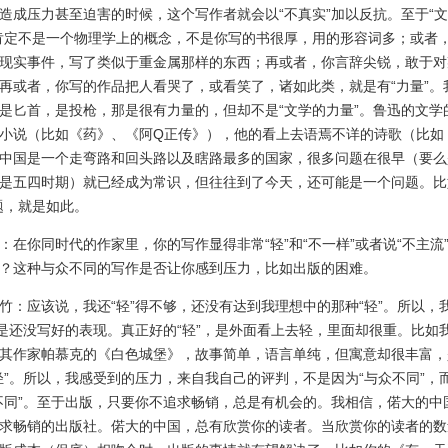
造成压力甚至迫害的时候，这个写作者就会以“不真实”加以反抗。至于“
肯定不是一个物理学上的概念，不是你写的书很厚，用的形容词多；或者
现实事件，写了类似于重金属那样的东西；再或者，你言辞尖锐，敢于对
再或者，你写的作品把人看哭了，或看笑了，诸如此类，就是有“力量”。
是匕首，是投枪，那是很有力量的，但却不是“文学的力量”。鲁迅的文学
小说（比如《药》、《阿Q正传》），他的看上去语焉不详的诗歌（比如
中国是一个走弯路和回头路以及瞎路最多的国家，很多问题在很早（要么
是五四时期）就已经成为常识，但往往到了今天，还可能是一个问题。比
题，就是如此。
你同时代的作家里，你的写作显得非常“轻”和“不一样”或者说“不主流
？这种与众不同的写作是否让你感到压力，比如出版的困难。
应该说，我还“轻”得不够，还没有达到我理想中的那种“轻”。所以，
，是还没写好的表现。真正好的“轻”，是外面看上去轻，里面却很重。比如
其作家帕慕克的《白色城堡》，故事简单，语言单纯，但寓意却很丰富，
轻”。所以，我感受到的压力，来自我自己的评判，不是因为“与众不同”，
不同”。至于出版，只要你不追求畅销，总是有机会的。我相信，偌大的中
求畅销的出版社。偌大的中国，总有欣赏你的读者。当欣赏你的读者的数