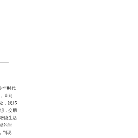
少年时代
，直到
处，我15
想，交朋
涪陵生活
键的时
，到现