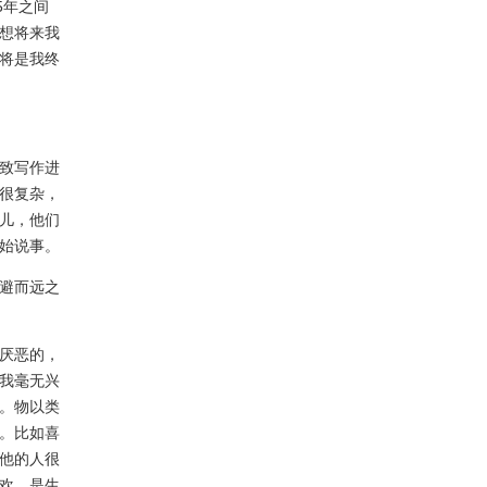
5年之间
想将来我
将是我终
致写作进
很复杂，
儿，他们
始说事。
避而远之
厌恶的，
我毫无兴
。物以类
。比如喜
他的人很
欢，是生