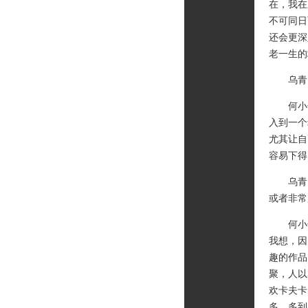
在，我在
不可同日
还会更深
老一生的
乌青：
何小竹
入到一个
尤其让自
容易下得
乌青：
或者非常
何小竹
我想，因
趣的作品
聚，人以
欢卡夫卡
多，多到