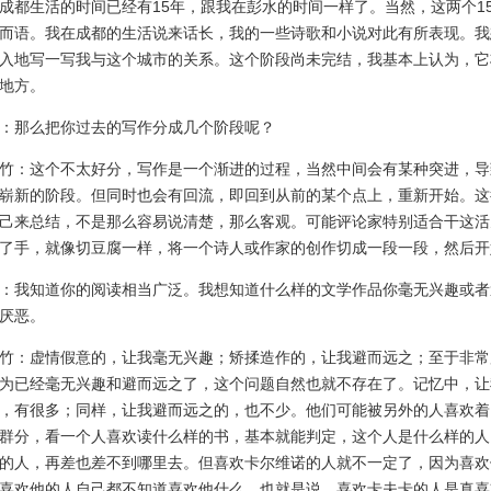
成都生活的时间已经有15年，跟我在彭水的时间一样了。当然，这两个1
而语。我在成都的生活说来话长，我的一些诗歌和小说对此有所表现。我
入地写一写我与这个城市的关系。这个阶段尚未完结，我基本上认为，它
地方。
那么把你过去的写作分成几个阶段呢？
：这个不太好分，写作是一个渐进的过程，当然中间会有某种突进，导
崭新的阶段。但同时也会有回流，即回到从前的某个点上，重新开始。这
己来总结，不是那么容易说清楚，那么客观。可能评论家特别适合干这活
了手，就像切豆腐一样，将一个诗人或作家的创作切成一段一段，然后开
我知道你的阅读相当广泛。我想知道什么样的文学作品你毫无兴趣或者
厌恶。
：虚情假意的，让我毫无兴趣；矫揉造作的，让我避而远之；至于非常
为已经毫无兴趣和避而远之了，这个问题自然也就不存在了。记忆中，让
，有很多；同样，让我避而远之的，也不少。他们可能被另外的人喜欢着
群分，看一个人喜欢读什么样的书，基本就能判定，这个人是什么样的人
的人，再差也差不到哪里去。但喜欢卡尔维诺的人就不一定了，因为喜欢
喜欢他的人自己都不知道喜欢他什么。也就是说，喜欢卡夫卡的人是真喜