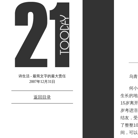
诗生活 - 最简文字的最大责任
乌青：
2007年12月31日
何小竹
生长的地
返回目录
15岁离
岁考进涪
结友，受
了整整1
间，可以