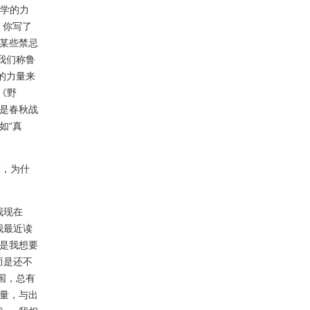
文学的力
，你写了
某些禁忌
我们称鲁
的力量来
《野
是春秋战
如“真
”，为什
我现在
我最近读
是我想要
而是还不
国，总有
量，与出