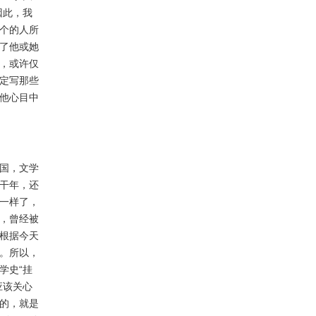
因此，我
个的人所
了他或她
，或许仅
定写那些
他心目中
国，文学
干年，还
一样了，
，曾经被
根据今天
。所以，
学史“挂
应该关心
的，就是