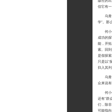
版社的出
信它有一
乌青：
学”。那
何小竹
成功的探
能，开拓
索。回到
是假探索
只是以“
归入其列
乌青：
众来说有
何小竹：
还有“群
们，除非
可能指向