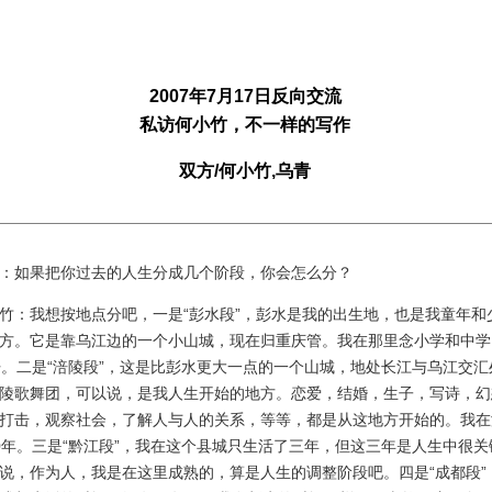
2007年7月17日反向交流
私访何小竹，不一样的写作
双方/何小竹,乌青
如果把你过去的人生分成几个阶段，你会怎么分？
：我想按地点分吧，一是“彭水段”，彭水是我的出生地，也是我童年和
方。它是靠乌江边的一个小山城，现在归重庆管。我在那里念小学和中学
开。二是“涪陵段”，这是比彭水更大一点的一个山城，地处长江与乌江交汇
陵歌舞团，可以说，是我人生开始的地方。恋爱，结婚，生子，写诗，幻
打击，观察社会，了解人与人的关系，等等，都是从这地方开始的。我在
0年。三是“黔江段”，我在这个县城只生活了三年，但这三年是人生中很关
说，作为人，我是在这里成熟的，算是人生的调整阶段吧。四是“成都段”