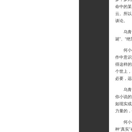
命中的某
云。所以
谈论。
乌青：
诞”、“绝
何小竹
作中意识
得这样的
个世上，
必要，远
乌青：
你小说的
如现实或
力量的，
何小竹
种“真实