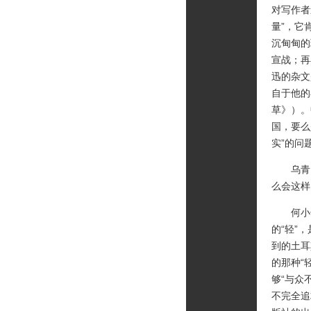
对写作者
量”，它
沉甸甸的
宣战；再
迅的杂文
自于他的
草》）。
国，要么
实”的问
乌青：在
么会这样
何小竹：
的“轻”
到的土耳
的那种“
够“与众
不完全追