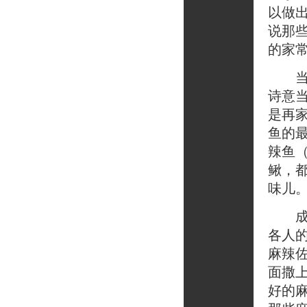
以做
说那
的家
当然
诗意
是再
鱼的
辣鱼
鳅，
味儿
成都
各人
麻辣
面撒
好的