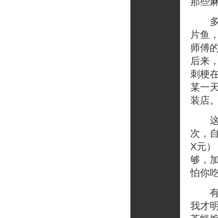
那些
多年
片鱼
师傅
后来
刺梗
某一
装店
这冷
次，
X元
够，
怕你
有不
我才