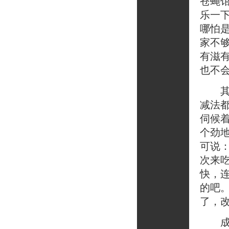
苍蝇
乐一
哪怕
家不
有滋
也不
其实
减法
伺候
个劲
可说
次来
快，
的吧
了，
成都