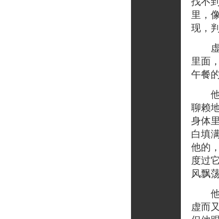
找不
里，
现，
虚幻
里面
午餐
他又
聊赖
身体
白填
他的
度过
风飘
他是
虚而