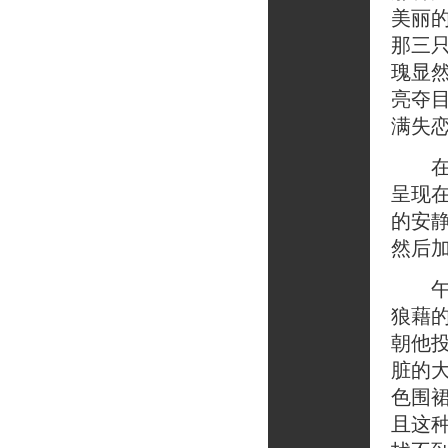
美丽
那三
瑰显
亮夺目
满失
在他
呈现
的安
然后
午饭
狼藉
朝他
脏的
色围
且这