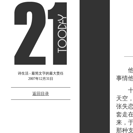
他走
诗生活 - 最简文字的最大责任
事情
2007年12月31日
十一
返回目录
天空
张失
套走
来，
那种