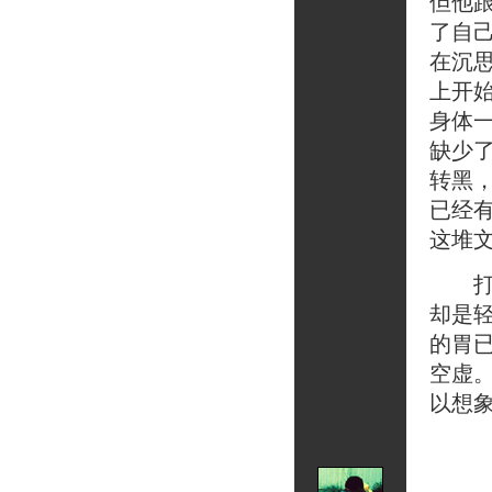
但他
了自
在沉
上开
身体
缺少
转黑
已经
这堆
打完
却是
的胃
空虚
以想