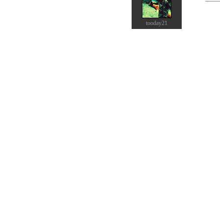
tooday21