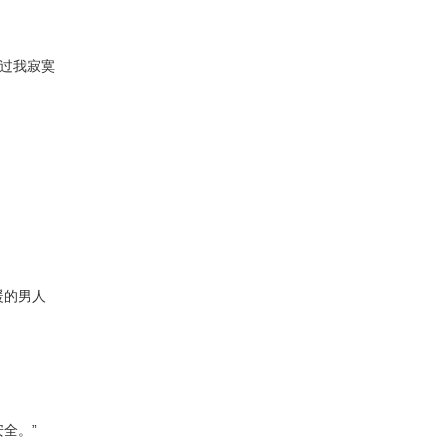
过我寂寞
暖的男人
全。”