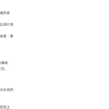
诚的姿
以渐行渐
放着，繁
自继续，
宝贝。
法企及的
冥冥之