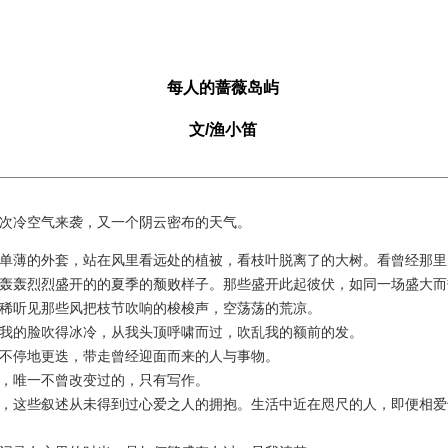
每人的蔷薇岛屿
文/渔小笛
冷空气来袭，又一个阴云密布的天气。
薄的外套，站在风里看远处的植被，看枝叶脱离了的大树。看曾经那里
轰轰烈烈盛开的的夏季的颓败样子。那些盛开此起彼伏，如同一场盛大而
稀听见那些风把枝节吹响的梭梭声，空荡荡的荒凉。
的脸吹得冰冷，从我头顶呼啸而过，吹乱我的额前的发。
停地更迭，带走曾经迎面而来的人与事物。
唯一不曾改变过的，只有写作。
这些叙述从未得到过心爱之人的拥抱。生活中近在咫尺的人，即便相爱