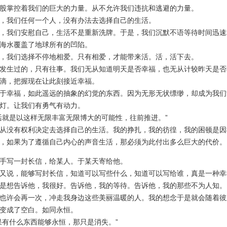
股掌控着我们的巨大的力量。从不允许我们违抗和逃避的力量。
我们任何一个人，没有办法去选择自己的生活。
我们安慰自己，生活不是重新洗牌。于是，我们沉默不语等待时间迅速
海水覆盖了地球所有的凹陷。
我们选择不停地相爱。只有相爱，才能带来活。活，活下去。
生过的，只有往事。我们无从知道明天是否幸福，也无从计较昨天是否
滴，把握现在让此刻接近幸福。
幸福，如此遥远的抽象的幻觉的东西。因为无形无状缥缈，却成为我们
灯。让我们有勇气有动力。
就是以这样无限丰富无限博大的可能性，往前推进。”
没有权利决定去选择自己的生活。我的挣扎，我的彷徨，我的困顿是因
，如果为了遵循自己内心的声音生活，那必须为此付出多么巨大的代价。
写一封长信，给某人。于某天寄给他。
说，能够写封长信，知道可以写些什么，知道可以写给谁，真是一种幸
想告诉他，我很好。告诉他，我的等待。告诉他，我的那些不为人知。
许会再一次，冲走我身边这些美丽温暖的人。我的想念于是就会随着彼
变成了空白。如同永恒。
有什么东西能够永恒，那只是消失。”