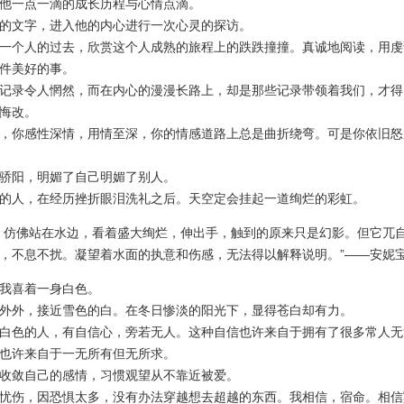
一点一滴的成长历程与心情点滴。
文字，进入他的内心进行一次心灵的探访。
个人的过去，欣赏这个人成熟的旅程上的跌跌撞撞。真诚地阅读，用虔
件美好的事。
录令人惘然，而在内心的漫漫长路上，却是那些记录带领着我们，才得
悔改。
你感性深情，用情至深，你的情感道路上总是曲折绕弯。可是你依旧怒
阳，明媚了自己明媚了别人。
人，在经历挫折眼泪洗礼之后。天空定会挂起一道绚烂的彩虹。
仿佛站在水边，看着盛大绚烂，伸出手，触到的原来只是幻影。但它兀
，不息不扰。凝望着水面的执意和伤感，无法得以解释说明。”——安妮
喜着一身白色。
外，接近雪色的白。在冬日惨淡的阳光下，显得苍白却有力。
色的人，有自信心，旁若无人。这种自信也许来自于拥有了很多常人无
也许来自于一无所有但无所求。
敛自己的感情，习惯观望从不靠近被爱。
伤，因恐惧太多，没有办法穿越想去超越的东西。我相信，宿命。相信