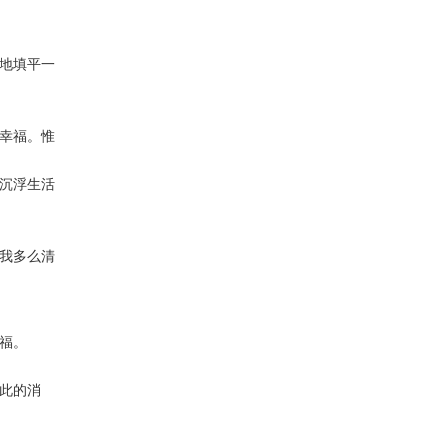
地填平一
幸福。惟
沉浮生活
我多么清
福。
此的消