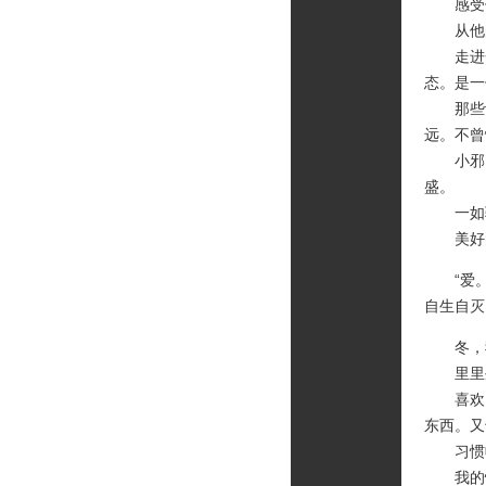
感受他
从他的
走进一
态。是一
那些记
远。不曾
小邪，
盛。
一如骄
美好的
“爱。
自生自灭
冬，我
里里外
喜欢白
东西。又
习惯收
我的忧