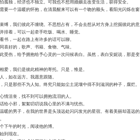
孤独，经济也不独立。可我也不想用婚姻去改变生活，获得安全。
要一个温暖的怀抱，在清晨醒来可以有一个吻的额头，看阳光闪烁在窗
缚，我们彼此不缠绕。不思想占有，不会去想从对方身上挖掘彼此的意
排着，可以一起牵手吃饭、喝水、睡觉。
书，一起在路上有许多的话可以聊。
喜好的，歌声、书籍、食物、气味。
受伤，给予拥抱给予心灵的一次问候表白。虽然，表白安妮说，那是变
爱，我们是彼此精神的寄托。只是，惟是。
，如在远方。我愿意跟随。
只是那些不为人知。终究只能如尘土泥壤中得不到滋润的种子，腐烂。
情沮丧，找不到可以拥抱流泪的人。
给小邪，絮絮叨叨说我心里的不满与忧伤。
暖的男子，在我的世界是头顶远处闪闪发光的星宿。有着美丽却遥远的
。
下午的时光，阅读他的博。
到现在。