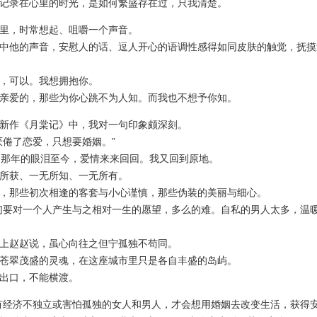
录在心里的时光，是如何繁盛存在过，只我清楚。
，时常想起、咀嚼一个声音。
他的声音，安慰人的话、逗人开心的语调性感得如同皮肤的触觉，抚摸
可以。我想拥抱你。
爱的，那些为你心跳不为人知。而我也不想予你知。
作《月棠记》中，我对一句印象颇深刻。
倦了恋爱，只想要婚姻。”
那年的眼泪至今，爱情来来回回。我又回到原地。
获、一无所知、一无所有。
那些初次相逢的客套与小心谨慎，那些伪装的美丽与细心。
要对一个人产生与之相对一生的愿望，多么的难。自私的男人太多，温
赵赵说，虽心向往之但宁孤独不苟同。
翠茂盛的灵魂，在这座城市里只是各自丰盛的岛屿。
口，不能横渡。
经济不独立或害怕孤独的女人和男人，才会想用婚姻去改变生活，获得安