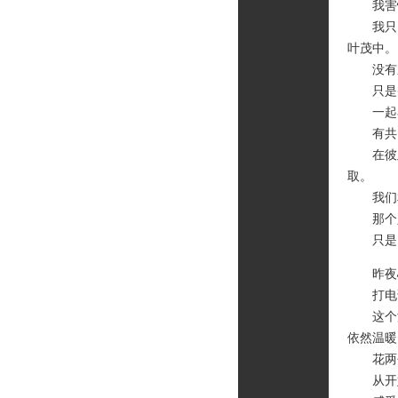
我害怕
我只需
叶茂中。
没有束
只是并
一起看
有共同
在彼此
取。
我们相
那个人
只是，
昨夜心
打电话
这个温
依然温暖
花两个
从开始