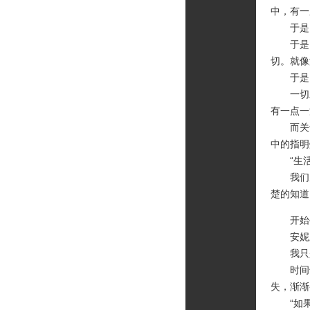
中，有一
于是，
于是，
切。就像
于是，
一切发
有一点一
而关于
中的指明
“生活
我们从
楚的知道
开始手
安妮又
我只是
时间也
失，渐渐
“如果