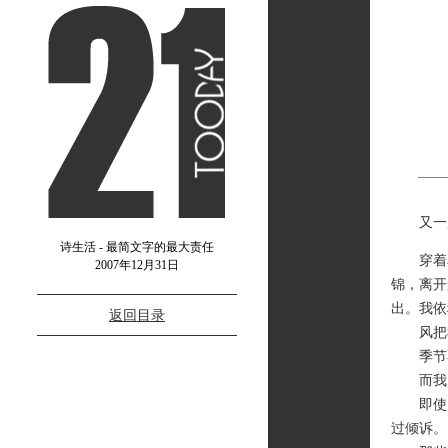
又一次
诗生活 - 最简文字的最大责任
穿着单
2007年12月31日
锦，离开
出。我依
返回目录
风把我
季节不
而我，
即使，
过倾诉。