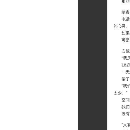
那些记
暗夜里
电话中
的心灵。
如果，
可是亲
安妮新
“我厌
18岁
一无所
倦了，
“我们
太少。”
空间上
我们苍
没有出
“只有