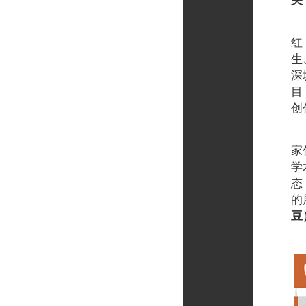
关
第
红
生
深
目
创
其
家
学
态
的
豆