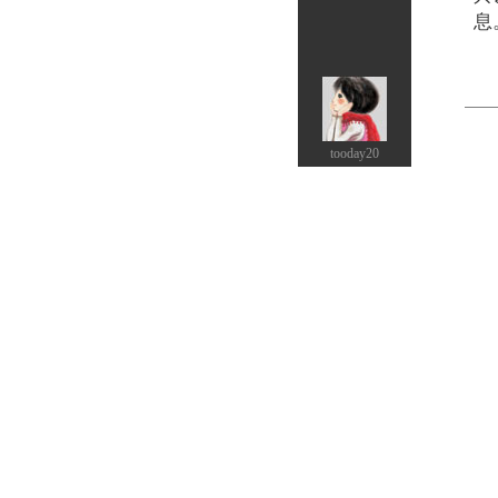
息
tooday20