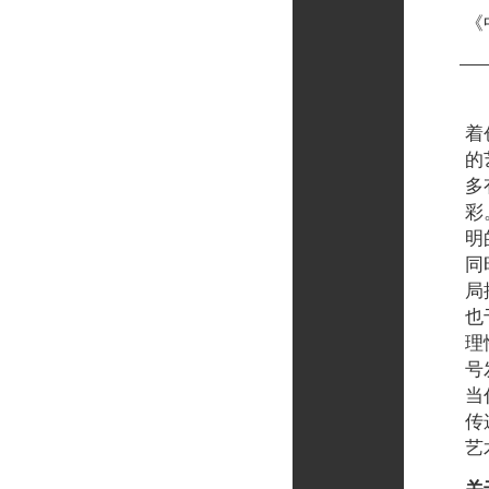
《
努
着
的
多
彩
明
同
局
也
理
号
当
传
艺