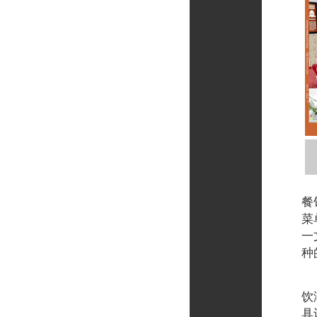
餐
菜
一
种
杂
饮
具