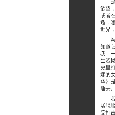
是的
欲望
或者
遁，
世界
海德
知道
我，
生涩
史里
娜的
华》
睡去
我羡
活脱
受打