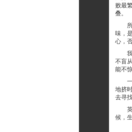
败最
叠。
所谓
味，
心，
我渴
不盲
能不
一天
地挤
去寻
英国
候，