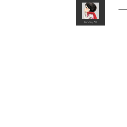
tooday20