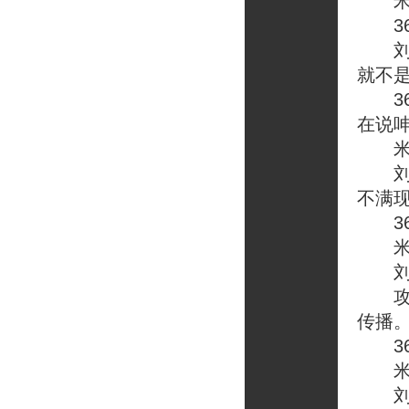
米一
36
刘锦
就不
36
在说
米一
刘锦
不满
36
米一
刘锦
攻儿
传播
36
米一
刘锦