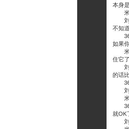
本身
米一
刘锦
不知
36
如果
米一
住它
刘锦
的话
36
刘锦
米一
36
就OK
刘锦