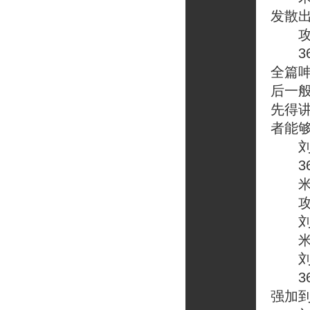
发散
攻儿
36
全篇
后一
先得
者能够
刘锦
36
米一
攻儿
刘锦
米一
刘锦
36
强加