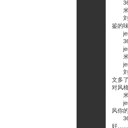
36
米一
刘锦
鉴的
jen
36
jen
米一
jen
刘锦
文多
对风
米一
jen
风你
36
好…