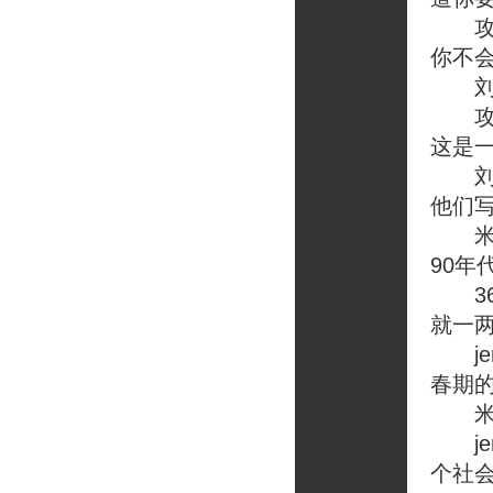
攻儿
你不
刘锦
攻儿
这是
刘锦
他们
米一
90年
36
就一
jen
春期
米一
jen
个社