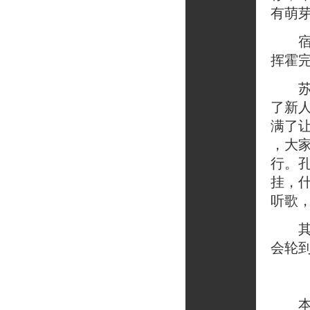
有萌
宿舍
挥霍
苏末
了新
满了
，大
行。
挂，
听歌
其他
会轮
本来