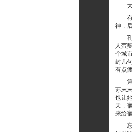
大家
有一
神，
孔小
人蛮
个城
封几句
有点
第二
苏末
也让
天，
来给
忘了