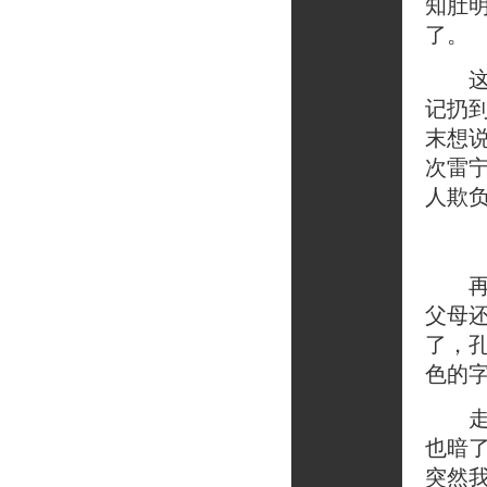
知肚
了。
这还
记扔
末想
次雷
人欺
再后
父母
了，
色的
走着
也暗
突然