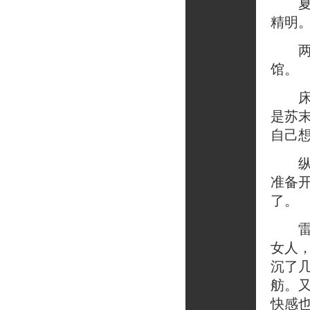
夏楠
精明
两人
馆。
床榻
是苏
自己
纵情
准备
了。
雷宁
女人
沉了
舫。
快感