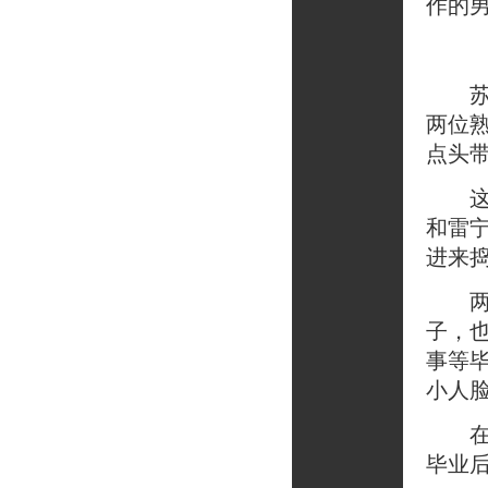
作的
苏末
两位
点头
这情
和雷
进来
两家
子，
事等
小人
在楼
毕业