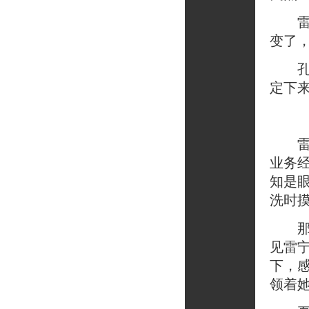
雷宁
变了
孔小
定下
雷宁
业务
知是
洗时
那天
见雷
下，
领着