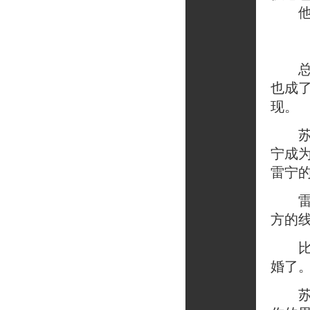
他开
总有
也成
现。
苏末
宁成
雷宁
雷宁
方的
比孔
婚了
苏末