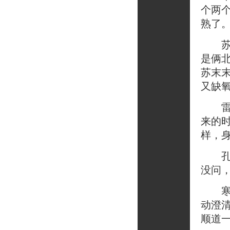
个两
熟了
苏末
是俩
苏末
又缺
雷宁
来的
样，
孔小
没问
寒假
动澄
顺道