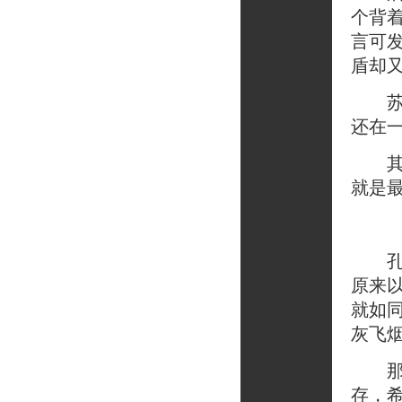
个背
言可
盾却
苏末
还在
其实
就是
孔小
原来
就如
灰飞
那个
存，