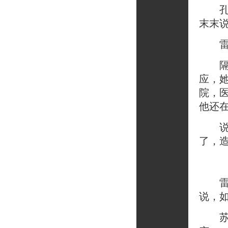
孔小
末末
雷宁
隔天
应，
院，
他还
说这
了，
雷宁
说，
苏末