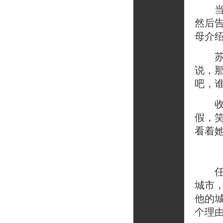
当晚
然后
母介
苏末
说，
吧，
收线
假，
看着
任硕
城市
他的
个理