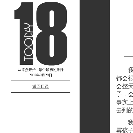
我会
从原点开始 - 每个最初的旅行
2007年9月29日
都会
会整
返回目录
子，
事实
去到的
我是
霉孩