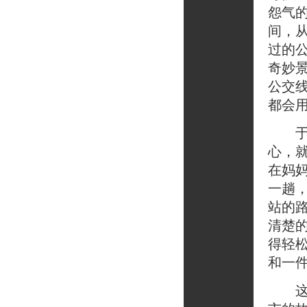
怨气
间，
过的
奇妙
公交
都会
于是
心，
在妈
一趟
站的
清楚
得轻
和一件
这就