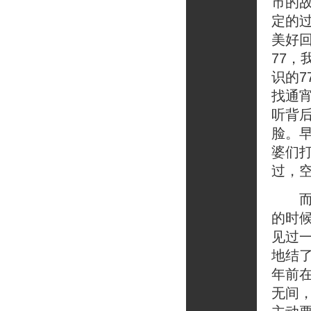
市的
定的
美好
77
识的
找通
听背
脸。
婆们
过，
而认
的时
见过
地结
年前
无间