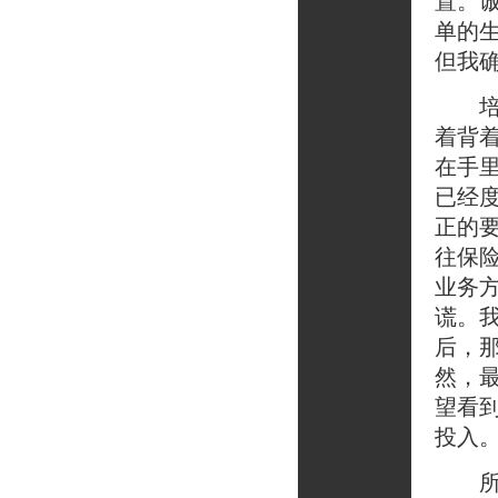
置。
单的
但我
培训
着背
在手
已经
正的
往保
业务
谎。
后，
然，
望看
投入
所以