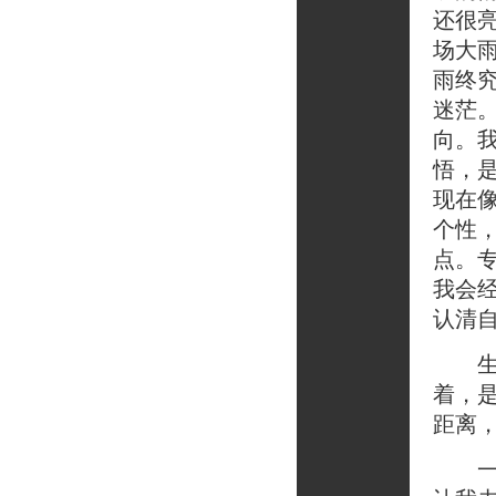
还很
场大
雨终
迷茫
向。
悟，
现在
个性
点。
我会
认清
生活
着，
距离
一个