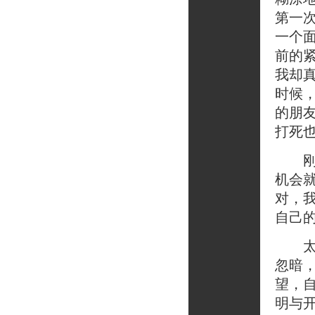
第一
一个
前的
我却
时候
的朋
打死
刚才
机会
对，
自己
太阳
忽暗
望，
明与