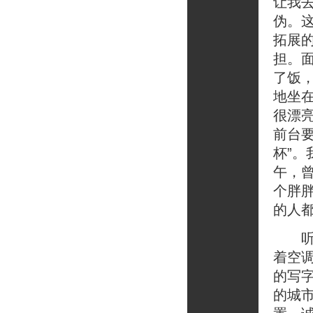
让我
伪。
拓展
担。
了饭
地坐
很漂
前台
杯”
午，
个胖
的人
听着
着空
的写
的城