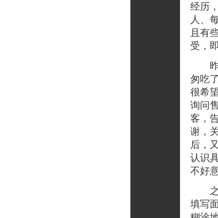
经历
人、
且有
受，
昨天
匆吃
很希
询问
客，
谢，
后，
认识
不好
之后
填写
糊涂