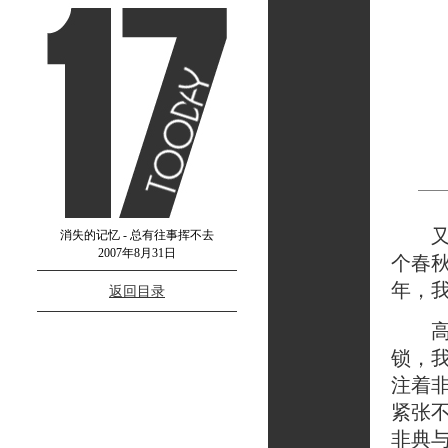
又是
消失的记忆 - 总有往事挥不去
2007年8月31日
个春秋
年，
返回目录
高考
锁，
注着
紧张
非典