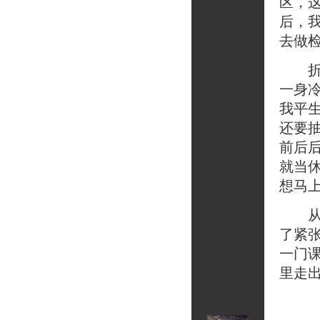
区，
后，
去做
折腾
一身
我平
还要
前后
就当
想马上
从医
了紧
一门
里走