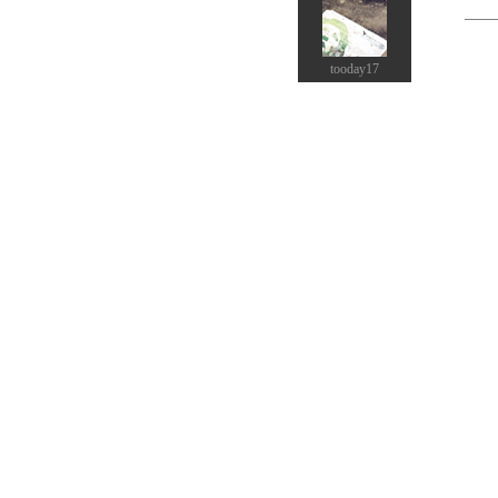
tooday17