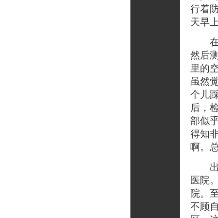
行着
天早
在高
然后测
里的空
虽然
个儿
后，
部似
得知
啊。
出现
医院
院。
不顾