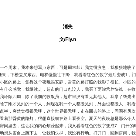
消失
文/Fly.n
个周末，我本来想写点东西，可是周末却让我觉得疲惫，我狠狠地咬了
S糖果，下楼去买东西。电梯慢慢往下降，我看着红色的数字最后变成1，
小区的路上，觉得这个夜晚很安静，昏黄的路灯照的我影子很长。小区的
有什么感觉，我继续走，超市的门口也没人，我买了两罐营养快线，在收
我环顾四周，除了眼前的收银员，超市里没有看见其他人。我拿了钱走出
除了刚才见到的一个人，到现在我一个人都没见到，外面也都没人，我看
点半，突然觉得很无聊，这个世界很无聊，走在回去的路上，周围有风吹
看着那昏黄的路灯，很想直接躺在路上看夜空。夏天的夜晚总是那么令人
房间里去，这让我的内心烦躁起来，我又看着红色的数字变成7，门开的
动想从窗台上跳下去，让我消失掉，我没有行动。打开门，回到房间，我