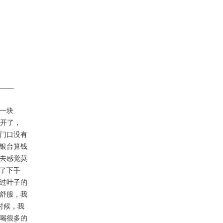
一块
门开了，
门口没有
银台算钱
去感觉莫
了下手
过叶子的
舒服，我
时候，我
喝很多的