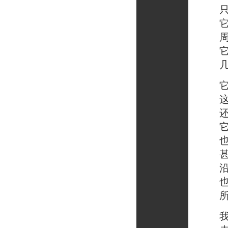
只是
它在
周围
它闪
几世
它在
这是
还有
它说
也许
甚至
沿途
也许
所获
我只