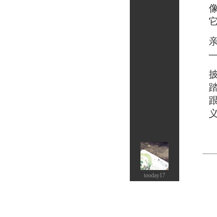
像是
它们
亲手
——
披着
踏着
跟随
义无
tooday17