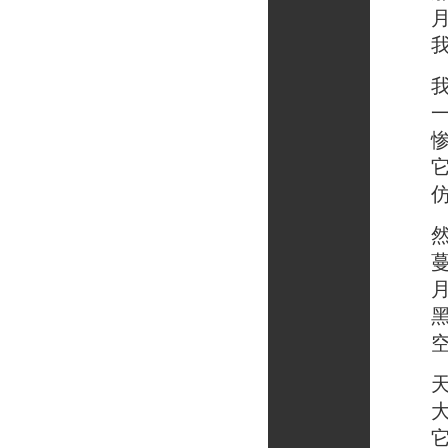
月亮
我便
我看
一夜
惨烈
它们
仿佛
然后
蔓延
月亮
黑暗
空气
天空
大片
它们