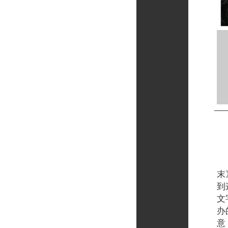
它
末
到
文
办
意