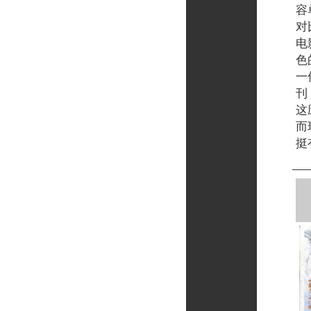
容
对
电
色
一
刊
这
而
挺