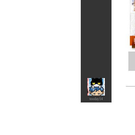
tooday14