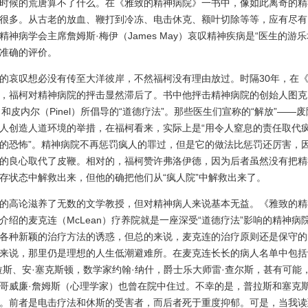
时候的荒唐算不了什么。在《雅致的精神病院》一书中，像如此离奇的精
很多。从古老的放血、鞭打到冷冻、电击休克、额叶切除等等，应有尽有。
精神病学会主席詹姆斯·梅伊（James May）哀叹精神疾病是“医生的游乐
准确的评价。
哀叹想必没有传至大洋彼岸，不然福柯没有理由放过。时隔30年，在《
，福柯对精神病院的抨击显然滞后了。书中他抨击精神病院的创始人图克
e）和皮内尔（Pinel）所倡导的“道德疗法”。那些医生们宣称的“解放”——
人创造人道环境的举措，在福柯看来，实际上是“用令人窒息的责任取代
的恐怖”。精神病院不再惩罚疯人的罪过，但是它的做法比惩罚还厉害，
的良心取代了皮鞭。相对的，福柯赞许弗洛伊德，因为后者虽然没有把精
存状态中解救出来，但他的确把他们从“疯人院”中解救出来了。
高论滋养了无数的文学教授，但对精神病人来说基本无益。《雅致的精
介绍的麦克连（McLean）疗养院就是一座深受“道德疗法”影响的精神病
各种新颖的治疗方法的诱惑，但总的来说，麦克连的治疗原则还是保守的
来说，那里仍是理想的人生低潮避难所。在麦克连长长的病人名单中包括
拉斯、安·塞克斯顿，数学家约翰·纳什，爵士乐大师雷·查尔斯，甚有可能
哥威廉·詹姆斯（心理学家）也曾在院中住过。不幸的是，普拉斯和塞克
。前者是电击疗法和休斯的受害者，而后者死于重度抑郁。可是，当我读