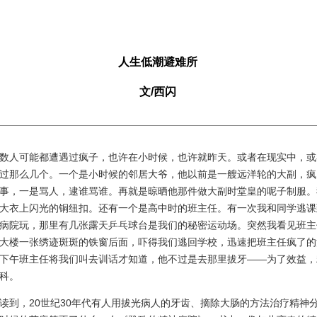
人生低潮避难所
文/西闪
人可能都遭遇过疯子，也许在小时候，也许就昨天。或者在现实中，或
过那么几个。一个是小时候的邻居大爷，他以前是一艘远洋轮的大副，疯
事，一是骂人，逮谁骂谁。再就是晾晒他那件做大副时堂皇的呢子制服。
大衣上闪光的铜纽扣。还有一个是高中时的班主任。有一次我和同学逃课
病院玩，那里有几张露天乒乓球台是我们的秘密运动场。突然我看见班主
大楼一张绣迹斑斑的铁窗后面，吓得我们逃回学校，迅速把班主任疯了的
下午班主任将我们叫去训话才知道，他不过是去那里拔牙——为了效益，
科。
，20世纪30年代有人用拔光病人的牙齿、摘除大肠的方法治疗精神