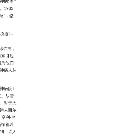
神病治疗
1933
场”，恐
疯癫与
废除强制，
疯癫引起
因为他们
神病人从
神病院》
院。尽管
。对于大
诗人西尔
，亨利·詹
斯顿都以
到，诗人