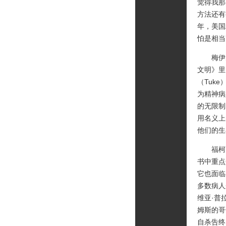
觉得我那
方法还有
年，美国
怕是相当
梅伊的
文明》里
（Tuk
为精神病
的无限制
用名义上
他们的生
福柯的
书中重点
它也面临
多数病人
维亚·普
姆斯的哥
自杀告终