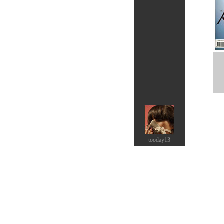
tooday13