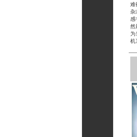
难
杂
感
然
为
机