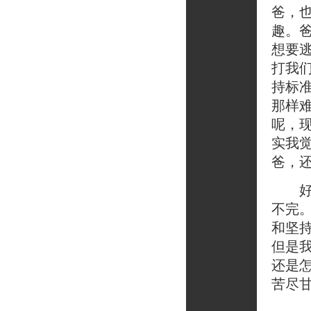
爸，
趣。
想要
打我
持标
那样
呢，
实我
爸，
好了
不完
和坚
但是
还是怎
苦尽