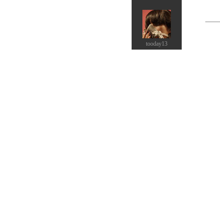
tooday13