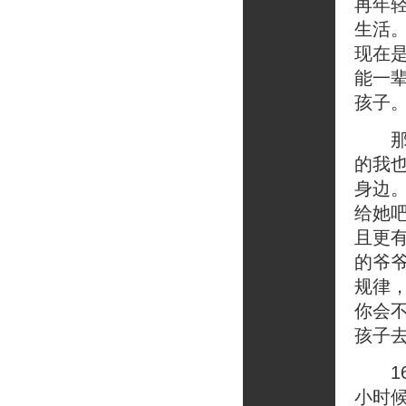
再年
生活
现在
能一
孩子
那么
的我
身边
给她吧
且更
的爷爷
规律
你会
孩子
16
小时