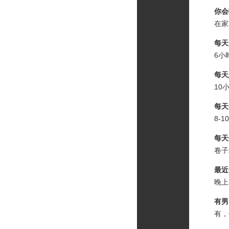
你会吃
在家，
每天
6小
每天总
10小
每天一共
8-10
每天
卷子发
最近
晚上看
有男
有，但