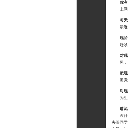
你有
上网
每天
最近都
现阶
赶紧高
对现
累，困
把现
睡觉、
对现
为生
请流
没什么好
去跟同学