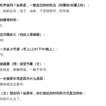
早饭吗？如果是，一般是怎样的吃法（吃哪些/在哪儿吃）：
妈妈去买，包子、油条、千层饼那些，经常换。
的睡觉时间：
时。
共睡多久（包括上课偷睡）：
时。
多少节课（早上/上午/下午/晚上）：
节。
做题量（理）或背书量（文）：
很多，都懒得做。一般不背书。
一次被家长骂是因为什么原因：
电视没去看书。
（女）朋友吗？如果有，你们相处的时间和方式是怎样的：
前不久分了。