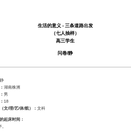
生活的意义 - 三条道路出发
（七人抽样）
高三学生
问卷/静
静
：
湖南株洲
：
男
：
18
（文/理/艺/体/航）：
文科
的起床时间：
半。