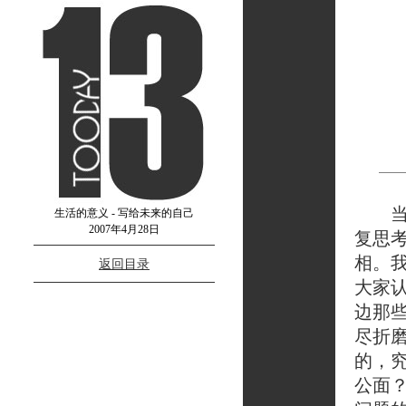
当一
生活的意义 - 写给未来的自己
2007年4月28日
复思
相。
返回目录
大家
边那
尽折磨
的，
公面