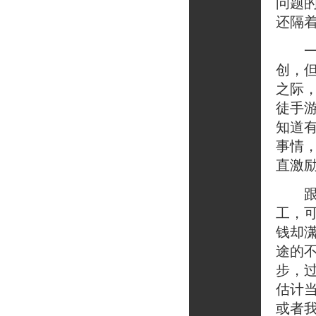
问题
还隔
一些
创，
之际
徒手
知道
事情
直激
跟一
工，
钱却
途的
步，
估计
或者